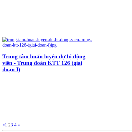
Trung tâm huấn luyện dự bị động
viên - Trung đoàn KTT 126 (giai
đoạn I)
«
1
2
3
4
»