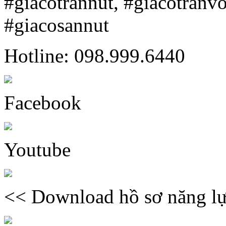
#giacotrannut, #giacotranv
#giacosannut
Hotline: 098.999.6440
Facebook
Youtube
<< Download hồ sơ năng lự