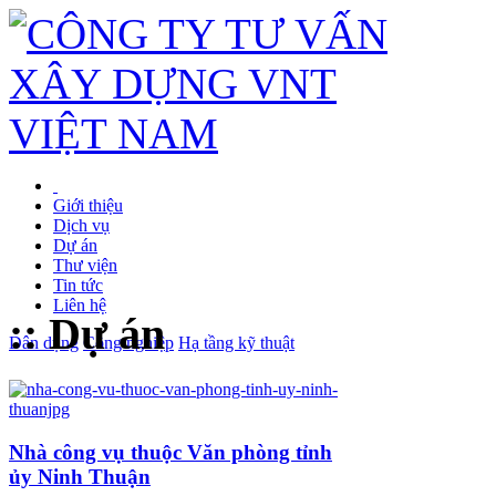
Giới thiệu
Dịch vụ
Dự án
Thư viện
Tin tức
Liên hệ
:: Dự án
Dân dụng
Công nghiệp
Hạ tầng kỹ thuật
Nhà công vụ thuộc Văn phòng tỉnh
ủy Ninh Thuận