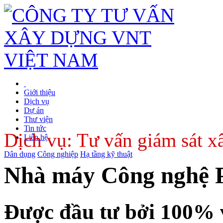
Giới thiệu
Dịch vụ
Dự án
Thư viện
Tin tức
Dịch vụ: Tư vấn giám sát xâ
Liên hệ
Dân dụng
Công nghiệp
Hạ tầng kỹ thuật
Nhà máy Công nghệ 
Được đầu tư bởi 100% 