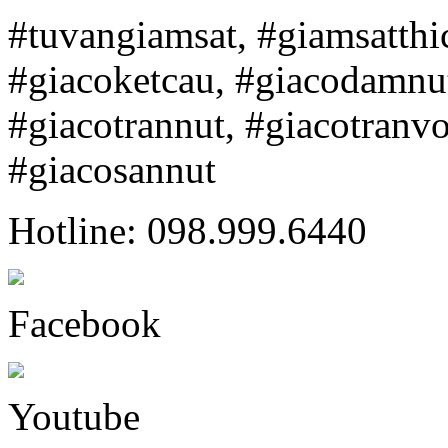
#tuvangiamsat, #giamsatth
#giacoketcau, #giacodamnu
#giacotrannut, #giacotranv
#giacosannut
Hotline: 098.999.6440
Facebook
Youtube