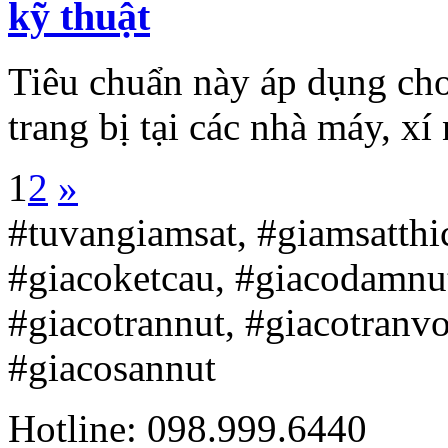
kỹ thuật
Tiêu chuẩn này áp dụng cho
trang bị tại các nhà máy, xí 
1
2
»
#tuvangiamsat, #giamsatth
#giacoketcau, #giacodamnu
#giacotrannut, #giacotranv
#giacosannut
Hotline: 098.999.6440