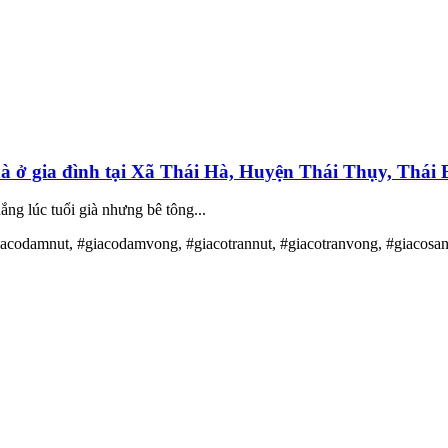
à ở gia đình tại Xã Thái Hà, Huyện Thái Thụy, Thái 
g lúc tuổi già nhưng bê tông...
iacodamnut, #giacodamvong, #giacotrannut, #giacotranvong, #giacosa