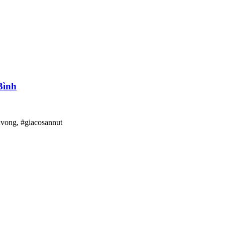
Bình
nvong, #giacosannut