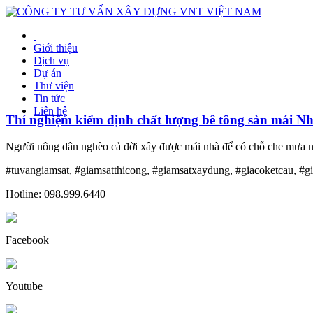
Giới thiệu
Dịch vụ
Dự án
Thư viện
Tin tức
Liên hệ
Thí nghiệm kiểm định chất lượng bê tông sàn mái Nh
Người nông dân nghèo cả đời xây được mái nhà để có chỗ che mưa nắn
#tuvangiamsat, #giamsatthicong, #giamsatxaydung, #giacoketcau, #g
Hotline: 098.999.6440
Facebook
Youtube