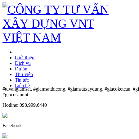
Giới thiệu
Dịch vụ
Dự án
Thư viện
Tin tức
Liên hệ
#tuvangiamsat, #giamsatthicong, #giamsatxaydung, #giacoketcau, #g
#giacosannut
Hotline: 098.999.6440
Facebook