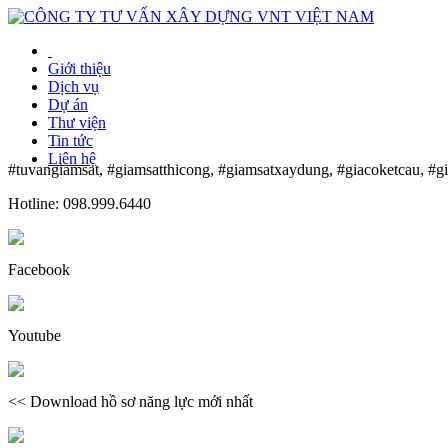
Giới thiệu
Dịch vụ
Dự án
Thư viện
Tin tức
Liên hệ
#tuvangiamsat, #giamsatthicong, #giamsatxaydung, #giacoketcau, #g
Hotline: 098.999.6440
Facebook
Youtube
<< Download hồ sơ năng lực mới nhất