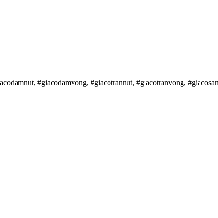
iacodamnut, #giacodamvong, #giacotrannut, #giacotranvong, #giacosa