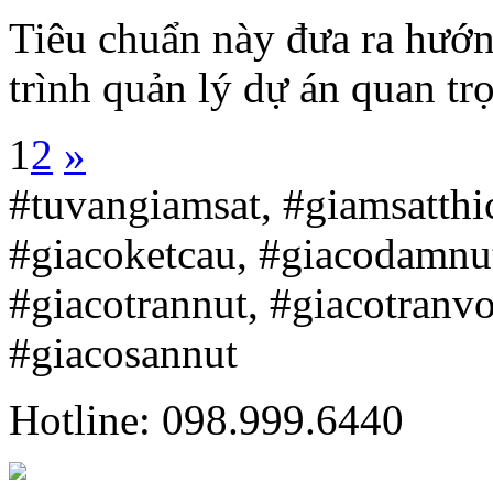
Tiêu chuẩn này đưa ra hướn
trình quản lý dự án quan trọ
1
2
»
#tuvangiamsat, #giamsatth
#giacoketcau, #giacodamnu
#giacotrannut, #giacotranv
#giacosannut
Hotline: 098.999.6440