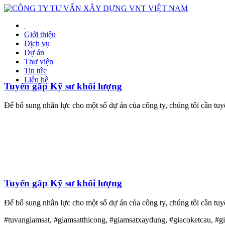
Giới thiệu
Dịch vụ
Dự án
Thư viện
Tin tức
Liên hệ
Tuyển gấp Kỹ sư khối lượng
Để bổ sung nhân lực cho một số dự án của công ty, chúng tôi cần tuy
Tuyển gấp Kỹ sư khối lượng
Để bổ sung nhân lực cho một số dự án của công ty, chúng tôi cần tuy
#tuvangiamsat, #giamsatthicong, #giamsatxaydung, #giacoketcau, #g