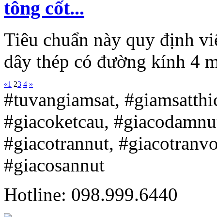
tông cốt...
Tiêu chuẩn này quy định vi
dây thép có đường kính 4 
«
1
2
3
4
»
#tuvangiamsat, #giamsatth
#giacoketcau, #giacodamnu
#giacotrannut, #giacotranv
#giacosannut
Hotline: 098.999.6440