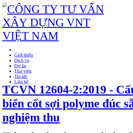
Giới thiệu
Dịch vụ
Dự án
Thư viện
Tin tức
Liên hệ
TCVN 12604-2:2019 - Cấu 
biển cốt sợi polyme đúc s
nghiệm thu