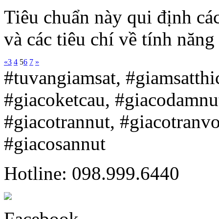
Tiêu chuẩn này qui định cá
và các tiêu chí về tính năng 
«
3
4
5
6
7
»
#tuvangiamsat, #giamsatth
#giacoketcau, #giacodamnu
#giacotrannut, #giacotranv
#giacosannut
Hotline: 098.999.6440
Facebook