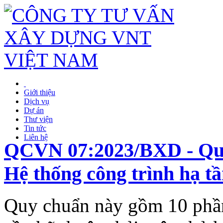
Giới thiệu
Dịch vụ
Dự án
Thư viện
Tin tức
Liên hệ
QCVN 07:2023/BXD - Quy 
Hệ thống công trình hạ tầ
Quy chuẩn này gồm 10 phần