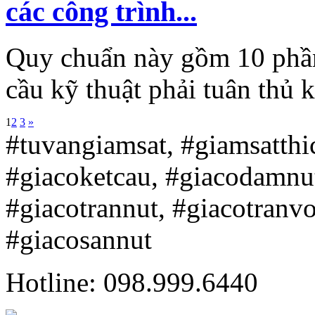
các công trình...
Quy chuẩn này gồm 10 phần
cầu kỹ thuật phải tuân thủ k
1
2
3
»
#tuvangiamsat, #giamsatth
#giacoketcau, #giacodamnu
#giacotrannut, #giacotranv
#giacosannut
Hotline: 098.999.6440