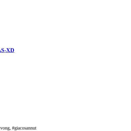
LAS-XD
nvong, #giacosannut