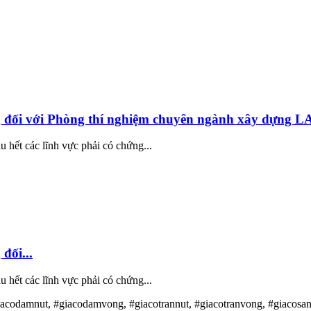
g đối với Phòng thí nghiệm chuyên ngành xây dựng 
 hết các lĩnh vực phải có chứng...
đối...
 hết các lĩnh vực phải có chứng...
iacodamnut, #giacodamvong, #giacotrannut, #giacotranvong, #giacosa