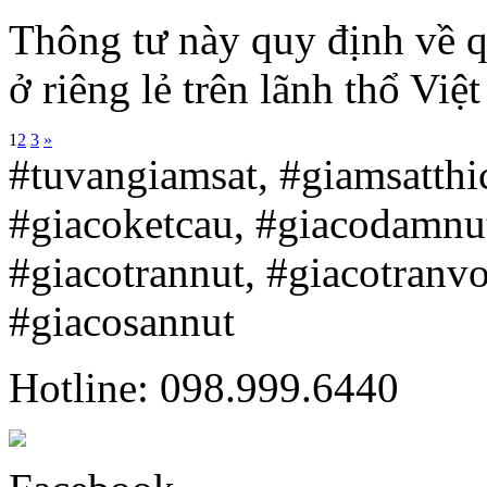
Thông tư này quy định về q
ở riêng lẻ trên lãnh thổ Việ
1
2
3
»
#tuvangiamsat, #giamsatth
#giacoketcau, #giacodamnu
#giacotrannut, #giacotranv
#giacosannut
Hotline: 098.999.6440