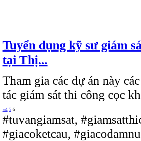
Tuyển dụng kỹ sư giám s
tại Thị...
Tham gia các dự án này các
tác giám sát thi công cọc kh
«
4
5
6
#tuvangiamsat, #giamsatth
#giacoketcau, #giacodamnu