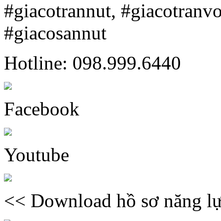
#giacotrannut, #giacotranv
#giacosannut
Hotline: 098.999.6440
Facebook
Youtube
<< Download hồ sơ năng lự