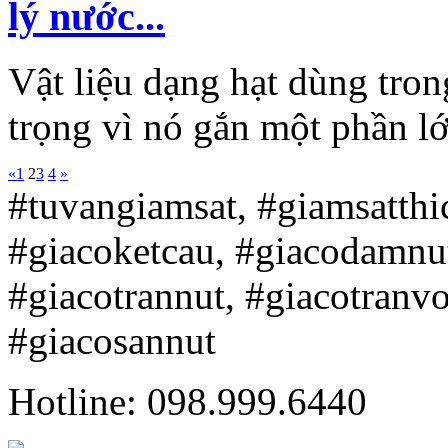
lý nước...
Vật liệu dạng hạt dùng tron
trọng vì nó gắn một phần lớn
«
1
2
3
4
»
#tuvangiamsat, #giamsatth
#giacoketcau, #giacodamnu
#giacotrannut, #giacotranv
#giacosannut
Hotline: 098.999.6440