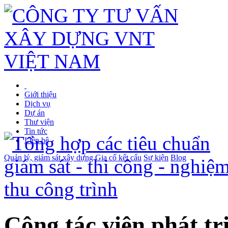
Giới thiệu
Dịch vụ
Dự án
Thư viện
Tin tức
Liên hệ
Quản lý, giám sát xây dựng
Gia cố kết cấu
Sự kiện
Blog
Cộng tác viên phát tr