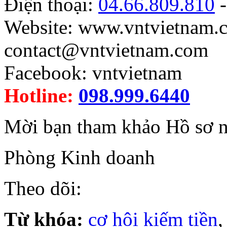
Điện thoại:
04.66.809.810
-
Website: www.vntvietnam.c
contact@vntvietnam.com
Facebook: vntvietnam
Hotline:
098.999.6440
Mời bạn tham khảo Hồ sơ nă
Phòng Kinh doanh
Theo dõi:
Từ khóa:
cơ hội kiếm tiền