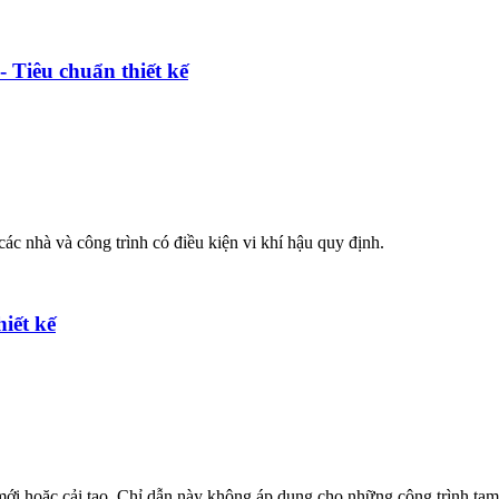
 Tiêu chuẩn thiết kế
các nhà và công trình có điều kiện vi khí hậu quy định.
iết kế
ới hoặc cải tạo. Chỉ dẫn này không áp dụng cho những công trình tạm, lá