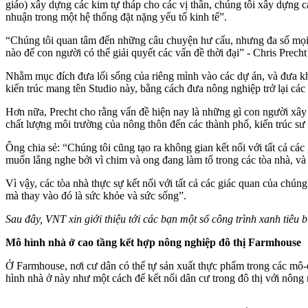
giáo) xây dựng các kim tự tháp cho các vị thần, chúng tôi xây dựng 
nhuận trong một hệ thống đặt nặng yếu tố kinh tế”.
“Chúng tôi quan tâm đến những câu chuyện hư cấu, nhưng đa số mọi ng
nào để con người có thể giải quyết các vấn đề thời đại” - Chris Prech
Nhằm mục đích đưa lối sống của riêng mình vào các dự án, và đưa khả 
kiến trúc mang tên Studio này, bằng cách đưa nông nghiệp trở lại các 
Hơn nữa, Precht cho rằng vấn đề hiện nay là những gì con người xây 
chất lượng môi trường của nông thôn đến các thành phố, kiến trúc sư 
Ông chia sẻ: “Chúng tôi cũng tạo ra không gian kết nối với tất cả c
muốn lắng nghe bởi vì chim và ong đang làm tổ trong các tòa nhà, và c
Vì vậy, các tòa nhà thực sự kết nối với tất cả các giác quan của chú
mà thay vào đó là sức khỏe và sức sống”.
Sau đây, VNT xin giới thiệu tới các bạn một số công trình xanh tiêu b
Mô hình nhà ở cao tầng kết hợp nông nghiệp đô thị Farmhouse
Ở Farmhouse, nơi cư dân có thể tự sản xuất thực phẩm trong các mô-đu
hình nhà ở này như một cách để kết nối dân cư trong đô thị với nông