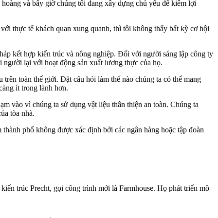
nữ hoàng và bây giờ chúng tôi đang xây dựng chủ yếu để kiếm lợi
với thực tế khách quan xung quanh, thì tôi không thấy bất kỳ cơ hội
pháp kết hợp kiến trúc và nông nghiệp. Đối với người sáng lập công ty
i người lại với hoạt động sản xuất lương thực của họ.
trên toàn thế giới. Đặt câu hỏi làm thế nào chúng ta có thể mang
àng ít trong lành hơn.
m vào vì chúng ta sử dụng vật liệu thân thiện an toàn. Chúng ta
của tòa nhà.
 tâm thành phố không được xác định bởi các ngân hàng hoặc tập đoàn
kiến trúc Precht, gọi công trình mới là Farmhouse. Họ phát triển mô