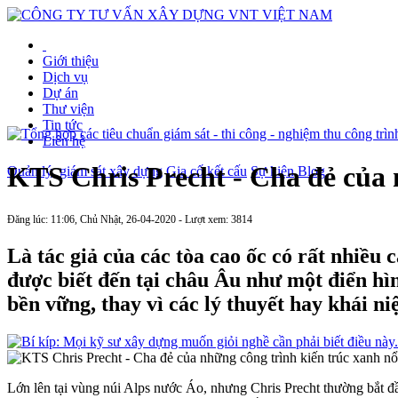
Giới thiệu
Dịch vụ
Dự án
Thư viện
Tin tức
Liên hệ
KTS Chris Precht - Cha đẻ của n
Quản lý, giám sát xây dựng
Gia cố kết cấu
Sự kiện
Blog
Đăng lúc: 11:06, Chủ Nhật, 26-04-2020 - Lượt xem: 3814
Là tác giả của các tòa cao ốc có rất nhiều
được biết đến tại châu Âu như một điển hìn
bền vững, thay vì các lý thuyết hay khái ni
Lớn lên tại vùng núi Alps nước Áo, nhưng Chris Precht thường bắt đ