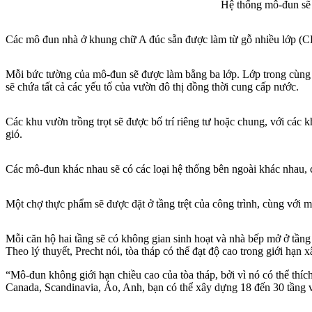
Hệ thống mô-đun sẽ 
Các mô đun nhà ở khung chữ A đúc sẵn được làm từ gỗ nhiều lớp (CL
Mỗi bức tường của mô-đun sẽ được làm bằng ba lớp. Lớp trong cùng là
sẽ chứa tất cả các yếu tố của vườn đô thị đồng thời cung cấp nước.
Các khu vườn trồng trọt sẽ được bố trí riêng tư hoặc chung, với cá
gió.
Các mô-đun khác nhau sẽ có các loại hệ thống bên ngoài khác nhau, c
Một chợ thực phẩm sẽ được đặt ở tầng trệt của công trình, cùng với mộ
Mỗi căn hộ hai tầng sẽ có không gian sinh hoạt và nhà bếp mở ở tầng
Theo lý thuyết, Precht nói, tòa tháp có thể đạt độ cao trong giới hạn
“Mô-đun không giới hạn chiều cao của tòa tháp, bởi vì nó có thể th
Canada, Scandinavia, Áo, Anh, bạn có thể xây dựng 18 đến 30 tầng v