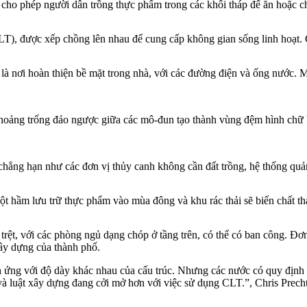
cho phép người dân trồng thực phẩm trong các khối tháp để ăn hoặc ch
T), được xếp chồng lên nhau để cung cấp không gian sống linh hoạt. 
 nơi hoàn thiện bề mặt trong nhà, với các đường điện và ống nước. Một
c khoảng trống đảo ngược giữa các mô-đun tạo thành vùng đệm hình chữ
hẳng hạn như các đơn vị thủy canh không cần đất trồng, hệ thống quản l
t hầm lưu trữ thực phẩm vào mùa đông và khu rác thải sẽ biến chất thải
 trệt, với các phòng ngủ dạng chóp ở tầng trên, có thể có ban công. Đ
 xây dựng của thành phố.
ích ứng với độ dày khác nhau của cấu trúc. Nhưng các nước có quy địn
à luật xây dựng đang cởi mở hơn với việc sử dụng CLT.”, Chris Precht