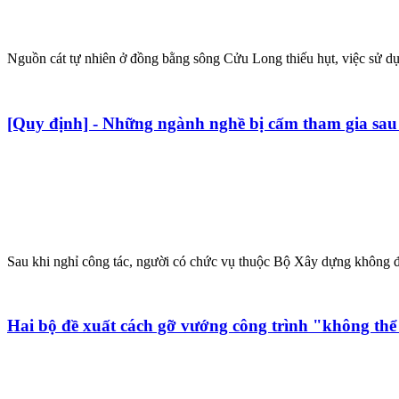
Nguồn cát tự nhiên ở đồng bằng sông Cửu Long thiếu hụt, việc sử dụn
[Quy định] - Những ngành nghề bị cấm tham gia sau
Sau khi nghỉ công tác, người có chức vụ thuộc Bộ Xây dựng không đư
Hai bộ đề xuất cách gỡ vướng công trình "không t