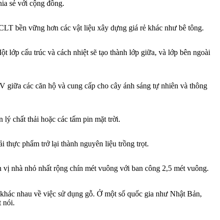
ia sẻ với cộng đồng.
CLT bền vững hơn các vật liệu xây dựng giá rẻ khác như bê tông.
 lớp cấu trúc và cách nhiệt sẽ tạo thành lớp giữa, và lớp bên ngoài
 V giữa các căn hộ và cung cấp cho cây ánh sáng tự nhiên và thông
ý chất thải hoặc các tấm pin mặt trời.
 thực phẩm trở lại thành nguyên liệu trồng trọt.
ơn vị nhà nhỏ nhất rộng chín mét vuông với ban công 2,5 mét vuông.
h khác nhau về việc sử dụng gỗ. Ở một số quốc gia như Nhật Bản,
 nói.