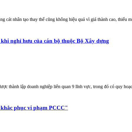
g cát nhân tạo thay thế cũng không hiệu quả vì giá thành cao, thiếu m
 khi nghỉ hưu của cán bộ thuộc Bộ Xây dựng
ợc thành lập doanh nghiệp liên quan 9 lĩnh vực, trong đó có quy hoạc
hể khắc phục vi phạm PCCC"