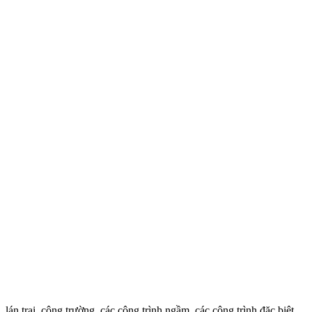
n trại, công trường, các công trình ngầm, các công trình đặc biệt...