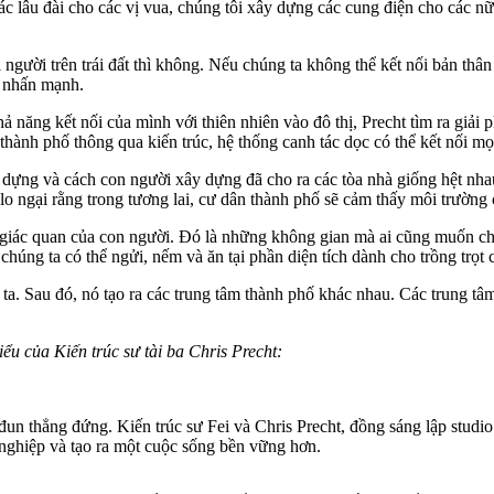
các lâu đài cho các vị vua, chúng tôi xây dựng các cung điện cho các 
ười trên trái đất thì không. Nếu chúng ta không thể kết nối bản thân 
t nhấn mạnh.
năng kết nối của mình với thiên nhiên vào đô thị, Precht tìm ra giải 
thành phố thông qua kiến trúc, hệ thống canh tác dọc có thể kết nối mọ
dựng và cách con người xây dựng đã cho ra các tòa nhà giống hệt nhau 
lo ngại rằng trong tương lai, cư dân thành phố sẽ cảm thấy môi trường c
ác giác quan của con người. Đó là những không gian mà ai cũng muốn chạ
húng ta có thể ngửi, nếm và ăn tại phần diện tích dành cho trồng trọt 
ng ta. Sau đó, nó tạo ra các trung tâm thành phố khác nhau. Các trung
iểu của Kiến trúc sư tài ba Chris Precht:
n thẳng đứng. Kiến trúc sư Fei và Chris Precht, đồng sáng lập studio 
 nghiệp và tạo ra một cuộc sống bền vững hơn.