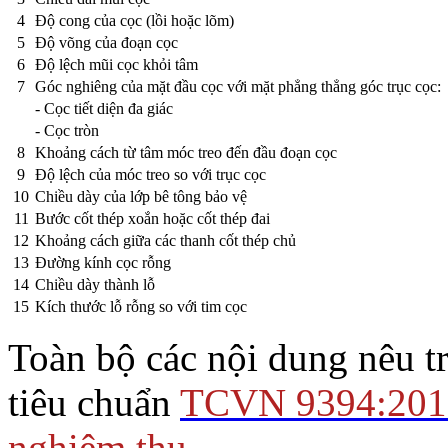
4
Độ cong của cọc (lồi hoặc lõm)
5
Độ võng của đoạn cọc
6
Độ lệch mũi cọc khỏi tâm
7
Góc nghiêng của mặt đầu cọc với mặt phẳng thẳng góc trục cọc:
- Cọc tiết diện đa giác
- Cọc tròn
8
Khoảng cách từ tâm móc treo đến đầu đoạn cọc
9
Độ lệch của móc treo so với trục cọc
10
Chiều dày của lớp bê tông bảo vệ
11
Bước cốt thép xoắn hoặc cốt thép đai
12
Khoảng cách giữa các thanh cốt thép chủ
13
Đường kính cọc rỗng
14
Chiều dày thành lỗ
15
Kích thước lỗ rỗng so với tim cọc
Toàn bộ các nội dung nêu t
tiêu chuẩn
TCVN 9394:2012 
nghiệm thu