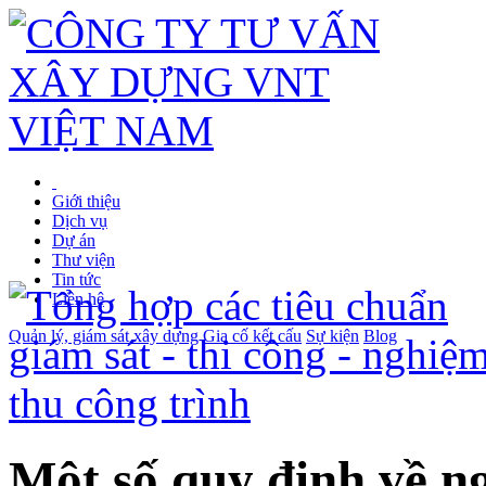
Giới thiệu
Dịch vụ
Dự án
Thư viện
Tin tức
Liên hệ
Quản lý, giám sát xây dựng
Gia cố kết cấu
Sự kiện
Blog
Một số quy định về ng