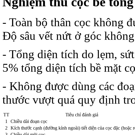
Nghiệm thu cọc bê tông
- Toàn bộ thân cọc không đ
Độ sâu vết nứt ở góc khôn
- Tổng diện tích do lẹm, sứ
5% tổng diện tích bề mặt cọ
- Không được dùng các đoạn
thước vượt quá quy định tr
TT
Tiêu chí đánh giá
1
Chiều dài đoạn cọc
2
Kích thước cạnh (đường kính ngoài) tiết diện của cọc đặc (hoặc 
3
Chiều dài mũi cọc