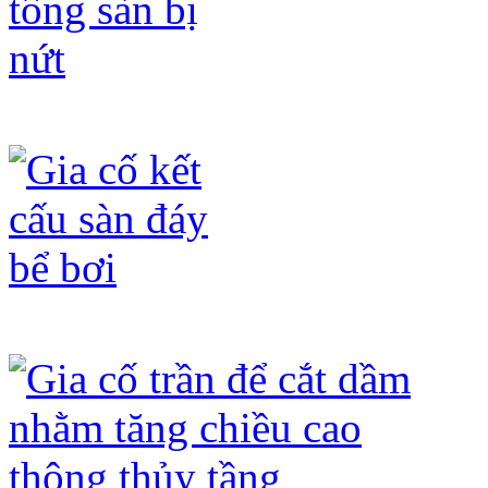
Gia cố bê tông sàn bị nứt
Gia cố kết cấu sàn đáy bể bơi