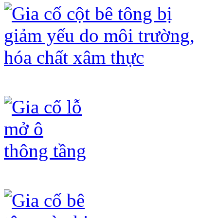
Gia cố cột bê tông bị giảm yếu do mô
Gia cố lỗ mở ô thông tầng