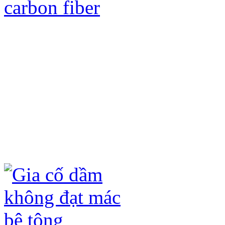
Gia cố kết cấu bằng tấm sợi Các bon
ưu điểm sau:
- Không đục phá kết cấu hiện có, chỉ 
- Không ảnh hưởng đến kiến trúc hiện
- Không làm tăng tải trọng của công t
- Quá trình thi công nhanh, không ản
- Tấm sợi carbon fiber (CFRP) và keo
hóa học (axit, kiềm) và ô xi hóa dưới