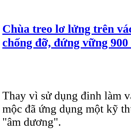
Chùa treo lơ lửng trên vá
chống đỡ, đứng vững 900 
Thay vì sử dụng đinh làm v
mộc đã ứng dụng một kỹ thuậ
"âm dương".