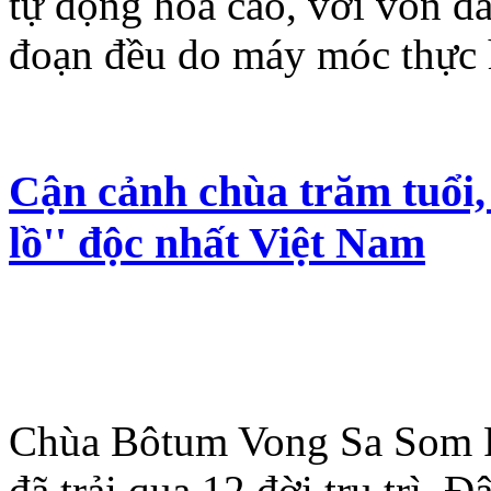
tự động hoá cao, với vốn đ
đoạn đều do máy móc thực 
Cận cảnh chùa trăm tuổi,
lồ'' độc nhất Việt Nam
Chùa Bôtum Vong Sa Som R
đã trải qua 12 đời trụ trì.