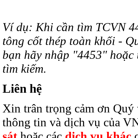
Ví dụ: Khi cần tìm TCVN 44
tông cốt thép toàn khối - Q
bạn hãy nhập "4453" hoặc từ 
tìm kiếm.
Liên hệ
Xin trân trọng cảm ơn Quý v
thông tin và dịch vụ của V
sát
hoặc các
dịch vụ khác
c