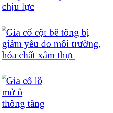
Gia cố dầm thi công thiếu thép chịu 
Gia cố cột bê tông bị giảm yếu do mô