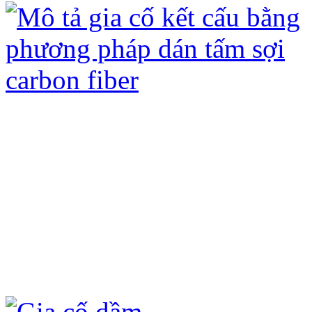
Gia cố kết cấu bằng tấm sợi Các bon
ưu điểm sau:
- Không đục phá kết cấu hiện có, chỉ 
- Không ảnh hưởng đến kiến trúc hiện
- Không làm tăng tải trọng của công t
- Quá trình thi công nhanh, không ản
- Tấm sợi carbon fiber (CFRP) và keo
hóa học (axit, kiềm) và ô xi hóa dưới