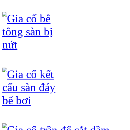
Gia cố lỗ mở ô thông tầng
Gia cố bê tông sàn bị nứt
Gia cố kết cấu sàn đáy bể bơi