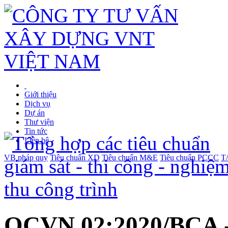
Giới thiệu
Dịch vụ
Dự án
Thư viện
Tin tức
Liên hệ
VB pháp quy
Tiêu chuẩn XD
Tiêu chuẩn M&E
Tiêu chuẩn PCCC
T
QCVN 02:2020/BCA -