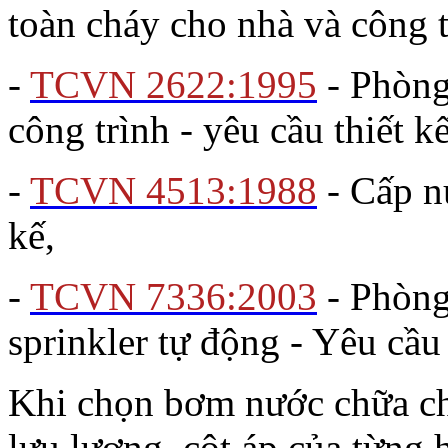
toàn cháy cho nhà và công t
-
TCVN 2622:1995
- Phòng
công trình - yêu cầu thiết kế
-
TCVN 4513:1988
- Cấp n
kế,
-
TCVN 7336:2003
- Phòng
sprinkler tự động - Yêu cầu 
Khi chọn bơm nước chữa chá
lưu lượng, cột áp của từng