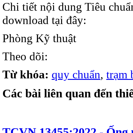
Chi tiết nội dung Tiêu chu
download tại đây:
Phòng Kỹ thuật
Theo dõi:
Từ khóa:
quy chuẩn
,
trạm
Các bài liên quan đến thiế
TCVN 13455:2022 - Ống m