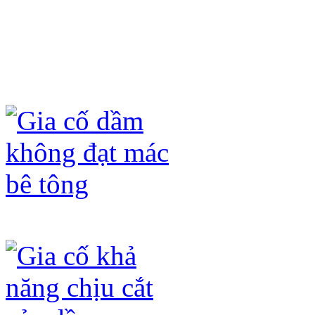
- Không làm tăng tải trọng của công t
- Quá trình thi công nhanh, không ản
- Tấm sợi carbon fiber (CFRP) và keo
hóa học (axit, kiềm) và ô xi hóa dưới
Gia cố dầm không đạt mác bê tông