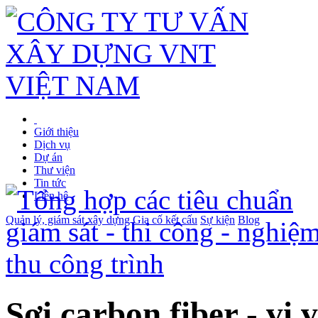
Giới thiệu
Dịch vụ
Dự án
Thư viện
Tin tức
Liên hệ
Quản lý, giám sát xây dựng
Gia cố kết cấu
Sự kiện
Blog
Sợi carbon fiber - vị