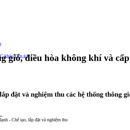
gió, điều hòa không khí và cấp l
/C khác
Tiện ích
 lắp đặt và nghiệm thu các hệ thống thông g