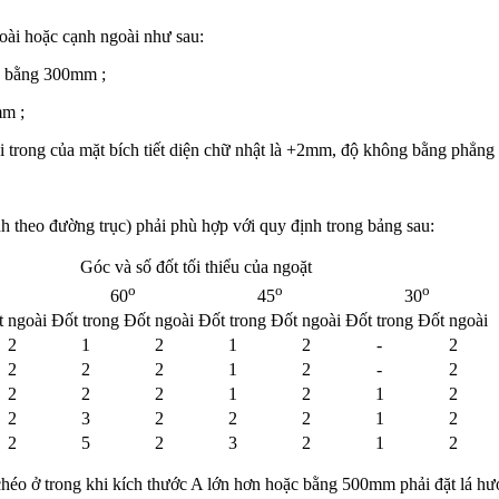
oài hoặc cạnh ngoài như sau:
c bằng 300mm ;
mm ;
ài trong của mặt bích tiết diện chữ nhật là +2mm, độ không bằng phẳ
tính theo đường trục) phải phù hợp với quy định trong bảng sau:
Góc và số đốt tối thiểu của ngoặt
o
o
o
60
45
30
 ngoài
Đốt trong
Đốt ngoài
Đốt trong
Đốt ngoài
Đốt trong
Đốt ngoài
2
1
2
1
2
-
2
2
2
2
1
2
-
2
2
2
2
1
2
1
2
2
3
2
2
2
1
2
2
5
2
3
2
1
2
 chéo ở trong khi kích thước A lớn hơn hoặc bằng 500mm phải đặt lá h