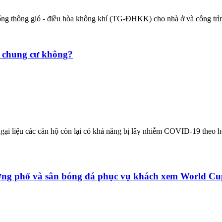
thống thông gió - điều hòa không khí (TG-ĐHKK) cho nhà ở và công trì
ó chung cư không?
ại liệu các căn hộ còn lại có khả năng bị lây nhiễm COVID-19 theo h
ường phố và sân bóng đá phục vụ khách xem World C