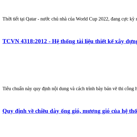
Thời tiết tại Qatar - nước chủ nhà của World Cup 2022, đang cực kỳ n
TCVN 4318:2012 - Hệ thống tài liệu thiết kế xây dựng
Tiêu chuẩn này quy định nội dung và cách trình bày bản vẽ thi công h
Quy định về chiều dày ống gió, mương gió của hệ th