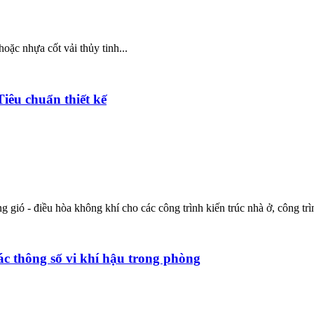
oặc nhựa cốt vải thủy tinh...
iêu chuẩn thiết kế
ng gió - điều hòa không khí cho các công trình kiến trúc nhà ở, công tr
c thông số vi khí hậu trong phòng