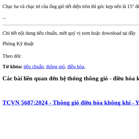
Chạc ba và chạc tư của ống gió tiết diện tròn thì góc kẹp nên là 15° 
...
Chi tiết nội dung tiêu chuẩn, mời quý vị xem hoặc download tại đây
Phòng Kỹ thuật
Theo dõi:
Từ khóa:
tiêu chuẩn
,
thông gió
,
điều hòa
,
Các bài liên quan đến hệ thống thông gió - điều hòa
TCVN 5687:2024 - Thông gió điều hòa không khí - Yê