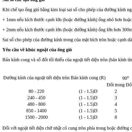
Khi chế tạo ống gió bằng kim loại sai số cho phép của đường kính ng
+ 1mm nếu kích thước cạnh lớn (hoặc đường kính) ống nhỏ hơn hoặ
+ 2mm nếu kích thước cạnh lớn (hoặc đường kính) ống lớn hơn 300
Sai số cho phép của đường kính trong của mặt bích tròn hoặc cạnh d
Yêu cầu về khúc ngoặt của ống gió
Bán kính cong và số đốt tối thiểu của ngoặt tiết diện tròn (bán kính 
o
Đường kính của ngoặt tiết diện tròn
Bán kính cong (R)
90
Đốt trong
Đốt
80 - 220
(1 - 1.5)D
2
240 - 450
(1 - 1.5)D
3
480 - 800
(1 - 1.5)D
4
850 - 1400
(1 - 1.5)D
5
1500 - 2000
(1 - 1.5)D
8
Đối với ngoặt tiết diện chữ nhật có cung tròn phía trong hoặc đường