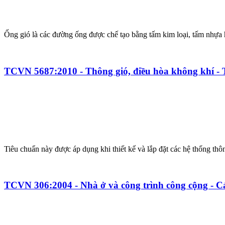
Ống gió là các đường ống được chế tạo bằng tấm kim loại, tấm nhựa h
TCVN 5687:2010 - Thông gió, điều hòa không khí - T
Tiêu chuẩn này được áp dụng khi thiết kế và lắp đặt các hệ thống thô
TCVN 306:2004 - Nhà ở và công trình công cộng - Cá