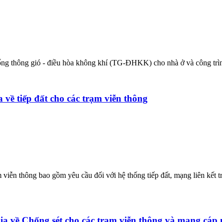
thống thông gió - điều hòa không khí (TG-ĐHKK) cho nhà ở và công trì
ề tiếp đất cho các trạm viễn thông
viễn thông bao gồm yêu cầu đối với hệ thống tiếp đất, mạng liên kết tr
về Chống sét cho các trạm viễn thông và mạng cáp n