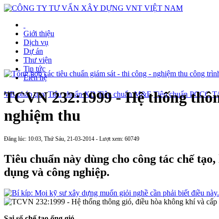
Giới thiệu
Dịch vụ
Dự án
Thư viện
Tin tức
Liên hệ
TCVN 232:1999 - Hệ thống thông 
VB pháp quy
Tiêu chuẩn XD
Tiêu chuẩn M&E
Tiêu chuẩn PCCC
T
nghiệm thu
Đăng lúc: 10:03, Thứ Sáu, 21-03-2014 - Lượt xem: 60749
Tiêu chuẩn này dùng cho công tác chế tạo,
dụng và công nghiệp.
Sai số chế tạo ống gió