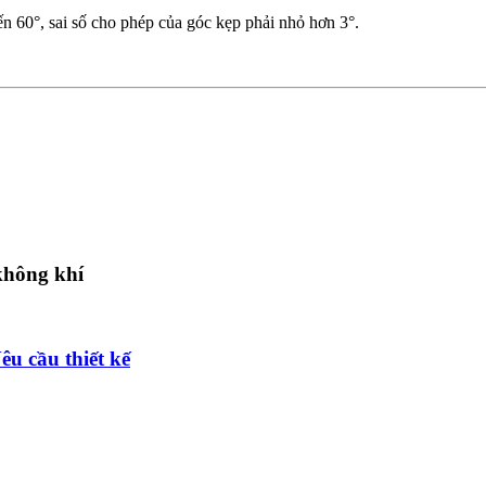
đến 60°, sai số cho phép của góc kẹp phải nhỏ hơn 3°.
 không khí
u cầu thiết kế