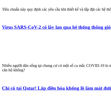
Tiêu chuẩn này quy định các yêu cầu khi thiết kế và lắp đặt các hệ 
Virus SARS-CoV-2 có lây lan qua hệ thống thông gi
Nhiều người dân sống tại chung cư có một số ca mắc COVID-19 lo ng
căn hộ không?
Chỉ có tại Qatar! Lắp điều hòa khổng lồ làm mát đ