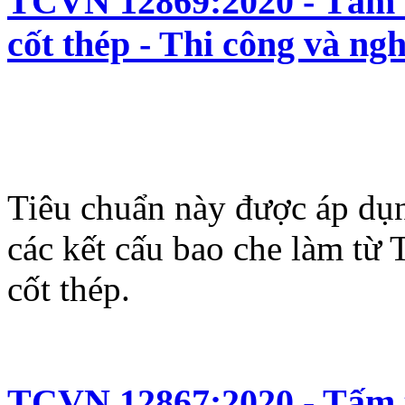
TCVN 12869:2020 - Tấm t
cốt thép - Thi công và ng
Tiêu chuẩn này được áp dụn
các kết cấu bao che làm từ
cốt thép.
TCVN 12867:2020 - Tấm t