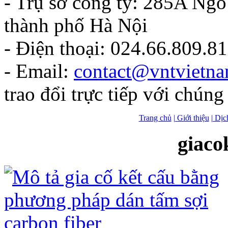
- Trụ sở công ty: 285A Ng
thành phố Hà Nội
- Điện thoại: 024.66.809.8
- Email:
contact@vntvietn
trao đổi trực tiếp với chúng 
Trang chủ
| Giới thiệu
| Dịc
giaco