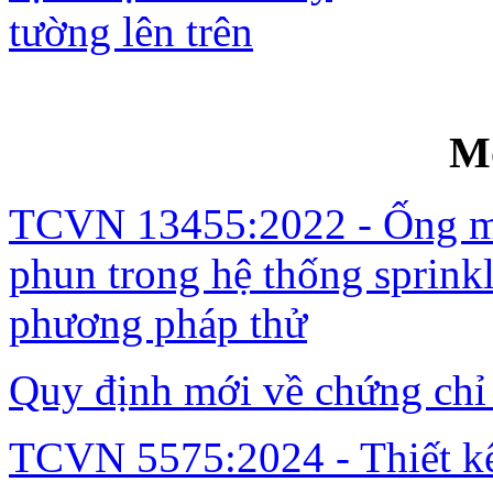
Gia cố sàn kê ba cạnh bị nứt do xây t
M
TCVN 13455:2022 - Ống mề
phun trong hệ thống sprinkl
phương pháp thử
Quy định mới về chứng chỉ
TCVN 5575:2024 - Thiết kế