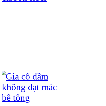
Gia cố kết cấu bằng tấm sợi Các bon
ưu điểm sau:
- Không đục phá kết cấu hiện có, chỉ 
- Không ảnh hưởng đến kiến trúc hiện
- Không làm tăng tải trọng của công t
- Quá trình thi công nhanh, không ản
- Tấm sợi carbon fiber (CFRP) và keo
hóa học (axit, kiềm) và ô xi hóa dưới