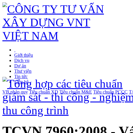
Giới thiệu
Dịch vụ
Dự án
Thư viện
Tin tức
Liên hệ
VB pháp quy
Tiêu chuẩn XD
Tiêu chuẩn M&E
Tiêu chuẩn PCCC
T
TCVN 7960:2008 - Vá