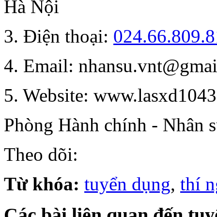
Hà Nội
3. Điện thoại:
024.66.809.
4. Email: nhansu.vnt@gma
5. Website: www.lasxd104
Phòng Hành chính - Nhân 
Theo dõi:
Từ khóa:
tuyển dụng
,
thí 
Các bài liên quan đến tu