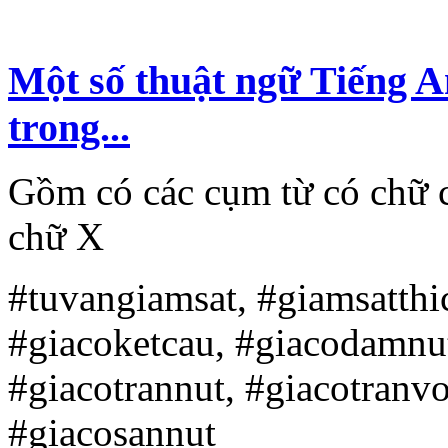
Một số thuật ngữ Tiếng 
trong...
Gồm có các cụm từ có chữ c
chữ X
#tuvangiamsat, #giamsatth
#giacoketcau, #giacodamnu
#giacotrannut, #giacotranv
#giacosannut