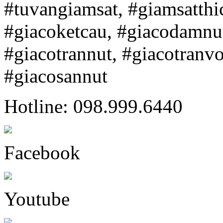
#tuvangiamsat, #giamsatth
#giacoketcau, #giacodamnu
#giacotrannut, #giacotranv
#giacosannut
Hotline: 098.999.6440
Facebook
Youtube