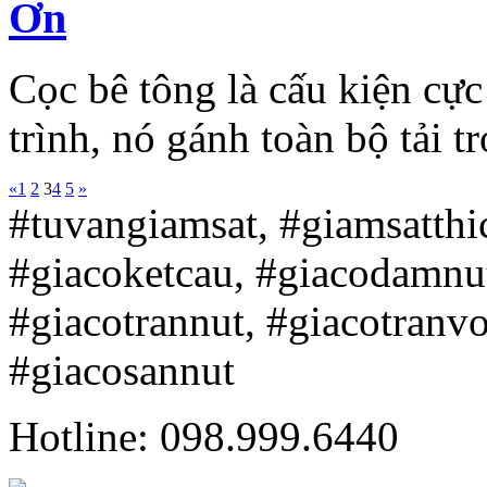
Ơn
Cọc bê tông là cấu kiện cực
trình, nó gánh toàn bộ tải tr
«
1
2
3
4
5
»
#tuvangiamsat, #giamsatth
#giacoketcau, #giacodamnu
#giacotrannut, #giacotranv
#giacosannut
Hotline: 098.999.6440