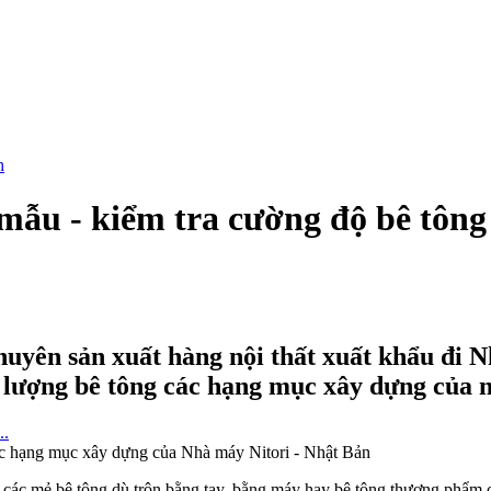
y mẫu - kiểm tra cường độ bê tô
chuyên sản xuất hàng nội thất xuất khẩu đi
t lượng bê tông các hạng mục xây dựng của 
ả các mẻ bê tông dù trộn bằng tay, bằng máy hay bê tông thương phẩm c