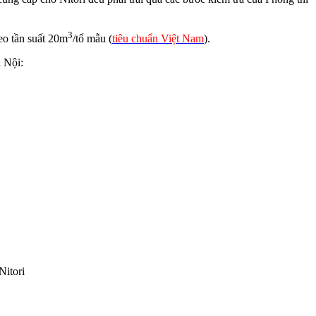
3
eo tần suất 20m
/tổ mẫu (
tiêu chuẩn Việt Nam
).
 Nội:
Nitori