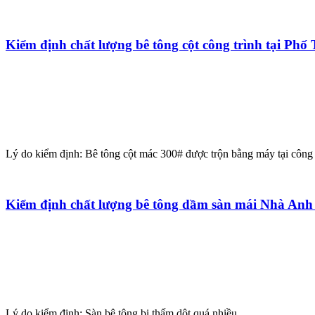
Kiểm định chất lượng bê tông cột công trình tại Ph
Lý do kiểm định: Bê tông cột mác 300# được trộn bằng máy tại công 
Kiểm định chất lượng bê tông dầm sàn mái Nhà Anh 
Lý do kiểm định: Sàn bê tông bị thấm dột quá nhiều