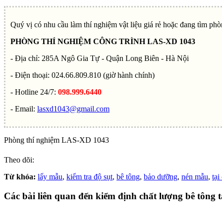
Quý vị có nhu cầu làm thí nghiệm vật liệu giá rẻ hoặc đang tìm phò
PHÒNG THÍ NGHIỆM CÔNG TRÌNH LAS-XD 1043
- Địa chỉ: 285A Ngô Gia Tự - Quận Long Biên - Hà Nội
- Điện thoại: 024.66.809.810 (giờ hành chính)
- Hotline 24/7:
098.999.6440
- Email:
lasxd1043@gmail.com
Phòng thí nghiệm LAS-XD 1043
Theo dõi:
Từ khóa:
lấy mẫu
,
kiểm tra độ sụt
,
bê tông
,
bảo dưỡng
,
nén mẫu
,
tại
Các bài liên quan đến kiểm định chất lượng bê tông t