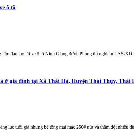
xe ô tô
ung tâm đào tạo lái xe ô tô Ninh Giang được Phòng thí nghiệm LAS-XD 
à ở gia đình tại Xã Thái Hà, Huyện Thái Thụy, Thái 
ng lúc tuổi già nhưng bê tông mái mác 250# nứt và thấm dột nhiều dù