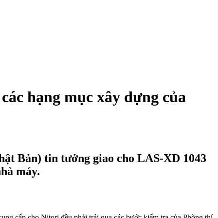
ng các hạng mục xây dựng của
 Nhật Bản) tin tưởng giao cho LAS-XD 1043
nhà máy.
ung cấp cho Nitori đều phải trải qua các bước kiểm tra của Phòng thí