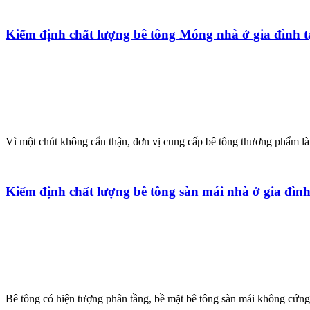
Kiểm định chất lượng bê tông Móng nhà ở gia đình 
Vì một chút không cẩn thận, đơn vị cung cấp bê tông thương phẩm làm
Kiểm định chất lượng bê tông sàn mái nhà ở gia đì
Bê tông có hiện tượng phân tầng, bề mặt bê tông sàn mái không cứng. 