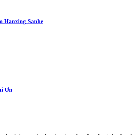
im Hanxing-Sanhe
ại Ơn