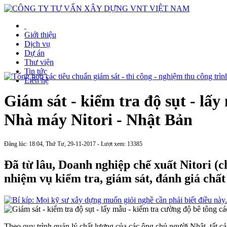
Giới thiệu
Dịch vụ
Dự án
Thư viện
Tin tức
Liên hệ
Giám sát - kiểm tra độ sụt - lấ
Nhà máy Nitori - Nhật Bản
Đăng lúc: 18:04, Thứ Tư, 29-11-2017 - Lượt xem: 13385
Đã từ lâu, Doanh nghiệp chế xuất Nitori (
nhiệm vụ kiểm tra, giám sát, đánh giá chấ
Theo quy trình quản lý chất lượng của các ông chủ người Nhật, tất c