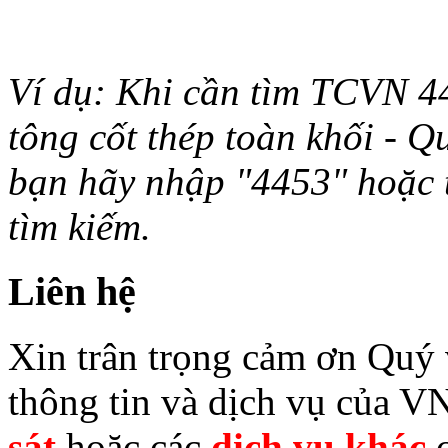
Ví dụ: Khi cần tìm TCVN 44
tông cốt thép toàn khối - Q
bạn hãy nhập "4453" hoặc từ 
tìm kiếm.
Liên hệ
Xin trân trọng cảm ơn Quý v
thông tin và dịch vụ của V
sát
hoặc các
dịch vụ khác
c