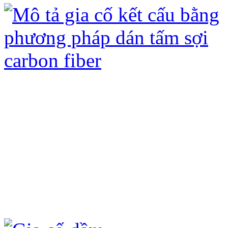
Gia cố kết cấu bằng tấm sợi Các bon
ưu điểm sau:
- Không đục phá kết cấu hiện có, chỉ 
- Không ảnh hưởng đến kiến trúc hiện
- Không làm tăng tải trọng của công t
- Quá trình thi công nhanh, không ản
- Tấm sợi carbon fiber (CFRP) và keo
hóa học (axit, kiềm) và ô xi hóa dưới