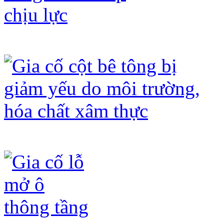
Gia cố dầm thi công thiếu thép chịu 
Gia cố cột bê tông bị giảm yếu do mô