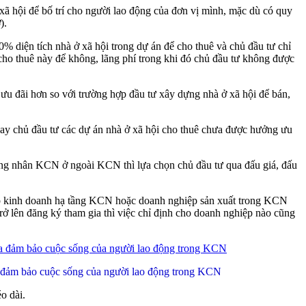
ã hội để bố trí cho người lao động của đơn vị mình, mặc dù có quy
).
0% diện tích nhà ở xã hội trong dự án để cho thuê và chủ đầu tư chỉ
 cho thuê này để không, lãng phí trong khi đó chủ đầu tư không được
 ưu đãi hơn so với trường hợp đầu tư xây dựng nhà ở xã hội để bán,
 nay chủ đầu tư các dự án nhà ở xã hội cho thuê chưa được hưởng ưu
ông nhân KCN ở ngoài KCN thì lựa chọn chủ đầu tư qua đấu giá, đấu
ệp kinh doanh hạ tầng KCN hoặc doanh nghiệp sản xuất trong KCN
ở lên đăng ký tham gia thì việc chỉ định cho doanh nghiệp nào cũng
hóa đảm bảo cuộc sống của người lao động trong KCN
o dài.