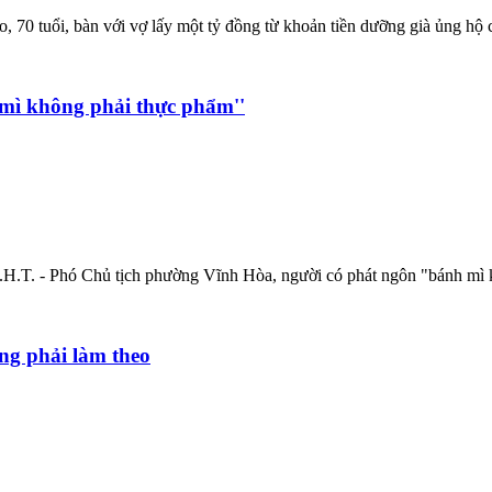
70 tuổi, bàn với vợ lấy một tỷ đồng từ khoản tiền dưỡng già ủng hộ 
 mì không phải thực phẩm''
.H.T. - Phó Chủ tịch phường Vĩnh Hòa, người có phát ngôn "bánh mì kh
ang phải làm theo