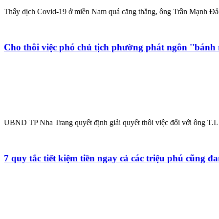
Thấy dịch Covid-19 ở miền Nam quá căng thẳng, ông Trần Mạnh Đảo, 
Cho thôi việc phó chủ tịch phường phát ngôn ''bánh
UBND TP Nha Trang quyết định giải quyết thôi việc đối với ông T.L
7 quy tắc tiết kiệm tiền ngay cả các triệu phú cũng đ