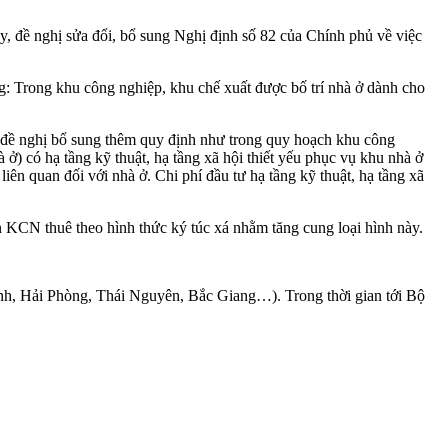
y, đề nghị sửa đổi, bổ sung Nghị định số 82 của Chính phủ về việc
g: Trong khu công nghiệp, khu chế xuất được bố trí nhà ở dành cho
p, đề nghị bổ sung thêm quy định như trong quy hoạch khu công
ở) có hạ tầng kỹ thuật, hạ tầng xã hội thiết yếu phục vụ khu nhà ở
liên quan đối với nhà ở. Chi phí đầu tư hạ tầng kỹ thuật, hạ tầng xã
n KCN thuê theo hình thức ký túc xá nhằm tăng cung loại hình này.
inh, Hải Phòng, Thái Nguyên, Bắc Giang…). Trong thời gian tới Bộ