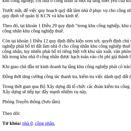
khu công nghiệp, coi nhà ở công nhân là một hạ tầng thiết yếu của k
Trước mắt, để việc quy hoạch quỹ đất làm nhà ở phục vụ cho công nhâ
quy định về quản lý KCN và khu kinh tế.
Theo đó, tại khoản 1 Điều 29 quy định "trong khu công nghiệp, khu 
công nhân khu công nghiệp thuê.
Còn tại khoản 1 Điều 12 quy định điều kiện xem xét, quyết định chủ 
nghiệp phải bố trí đất làm nhà ở cho công nhân khu công nghiệp thuê
công nhân, tuy nhiên phải bố trí riêng biệt với khu sản xuất, văn phò
hội trong khu nhà ở công nhân được hạch toán vào chi phí giá thành 
Khi giao chủ đầu tư kinh doanh hạ tầng khu công nghiệp phải có trá
Đồng thời tăng cường công tác thanh tra, kiểm tra việc dành quỹ đất đ
Trong thời gian qua Bộ Xây dựng đã tổ chức các đoàn kiểm tra công 
Xây dựng sẽ tiếp tục đẩy mạnh nhiệm vụ này.
Phòng Truyền thông (Sưu tầm)
Theo dõi:
Từ khóa:
nhà ở
,
công nhân
,