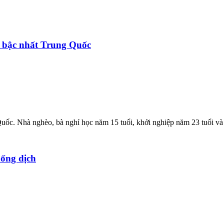
àu bậc nhất Trung Quốc
c. Nhà nghèo, bà nghỉ học năm 15 tuổi, khởi nghiệp năm 23 tuổi và t
hống dịch