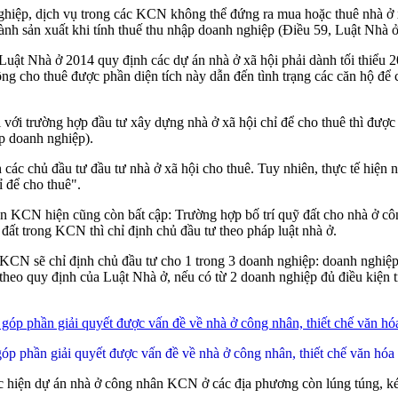
ghiệp, dịch vụ trong các KCN không thể đứng ra mua hoặc thuê nhà ở x
hành sản xuất khi tính thuế thu nhập doanh nghiệp (Điều 59, Luật Nhà ở
Luật Nhà ở 2014 quy định các dự án nhà ở xã hội phải dành tối thiểu 2
ng cho thuê được phần diện tích này dẫn đến tình trạng các căn hộ để
với trường hợp đầu tư xây dựng nhà ở xã hội chỉ để cho thuê thì được
ập doanh nghiệp).
các chủ đầu tư đầu tư nhà ở xã hội cho thuê. Tuy nhiên, thực tế hiện
ỉ để cho thuê".
ân KCN hiện cũng còn bất cập: Trường hợp bố trí quỹ đất cho nhà ở c
ỹ đất trong KCN thì chỉ định chủ đầu tư theo pháp luật nhà ở.
 KCN sẽ chỉ định chủ đầu tư cho 1 trong 3 doanh nghiệp: doanh nghi
eo quy định của Luật Nhà ở, nếu có từ 2 doanh nghiệp đủ điều kiện tr
 góp phần giải quyết được vấn đề về nhà ở công nhân, thiết chế văn 
ực hiện dự án nhà ở công nhân KCN ở các địa phương còn lúng túng, ké