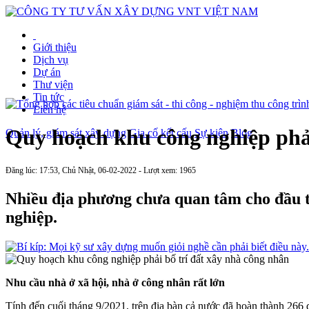
Giới thiệu
Dịch vụ
Dự án
Thư viện
Tin tức
Liên hệ
Quy hoạch khu công nghiệp phải
Quản lý, giám sát xây dựng
Gia cố kết cấu
Sự kiện
Blog
Đăng lúc: 17:53, Chủ Nhật, 06-02-2022 - Lượt xem: 1965
Nhiều địa phương chưa quan tâm cho đầu t
nghiệp.
Nhu cầu nhà ở xã hội, nhà ở công nhân rất lớn
Tính đến cuối tháng 9/2021, trên địa bàn cả nước đã hoàn thành 266 