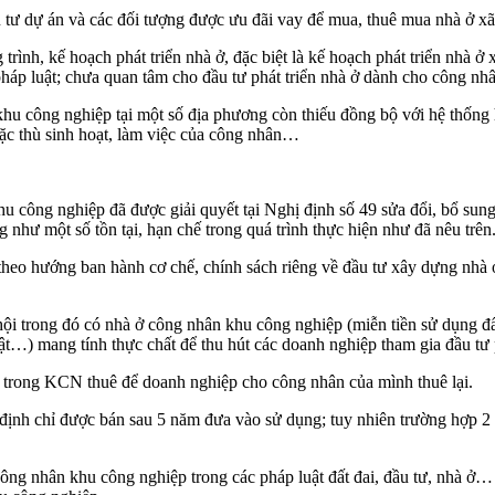
u tư dự án và các đối tượng được ưu đãi vay để mua, thuê mua nhà ở xã
nh, kế hoạch phát triển nhà ở, đặc biệt là kế hoạch phát triển nhà ở x
 pháp luật; chưa quan tâm cho đầu tư phát triển nhà ở dành cho công n
hu công nghiệp tại một số địa phương còn thiếu đồng bộ với hệ thống hạ
đặc thù sinh hoạt, làm việc của công nhân…
khu công nghiệp đã được giải quyết tại Nghị định số 49 sửa đổi, bổ s
 như một số tồn tại, hạn chế trong quá trình thực hiện như đã nêu trên
 theo hướng ban hành cơ chế, chính sách riêng về đầu tư xây dựng nhà
 hội trong đó có nhà ở công nhân khu công nghiệp (miễn tiền sử dụng 
ật…) mang tính thực chất để thu hút các doanh nghiệp tham gia đầu tư 
 trong KCN thuê để doanh nghiệp cho công nhân của mình thuê lại.
y định chỉ được bán sau 5 năm đưa vào sử dụng; tuy nhiên trường hợp 2
công nhân khu công nghiệp trong các pháp luật đất đai, đầu tư, nhà ở… 