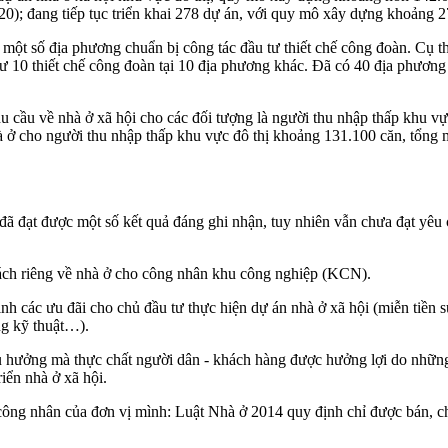
20); đang tiếp tục triển khai 278 dự án, với quy mô xây dựng khoảng 2
ột số địa phương chuẩn bị công tác đầu tư thiết chế công đoàn. Cụ thể
ư 10 thiết chế công đoàn tại 10 địa phương khác. Đã có 40 địa phương b
hu cầu về nhà ở xã hội cho các đối tượng là người thu nhập thấp khu 
 ở cho người thu nhập thấp khu vực đô thị khoảng 131.100 căn, tổng
 đã đạt được một số kết quả đáng ghi nhận, tuy nhiên vẫn chưa đạt yêu
ách riêng về nhà ở cho công nhân khu công nghiệp (KCN).
h các ưu đãi cho chủ đầu tư thực hiện dự án nhà ở xã hội (miễn tiền 
ng kỹ thuật…).
ụ hưởng mà thực chất người dân - khách hàng được hưởng lợi do những
iển nhà ở xã hội.
ông nhân của đơn vị mình: Luật Nhà ở 2014 quy định chỉ được bán, cho