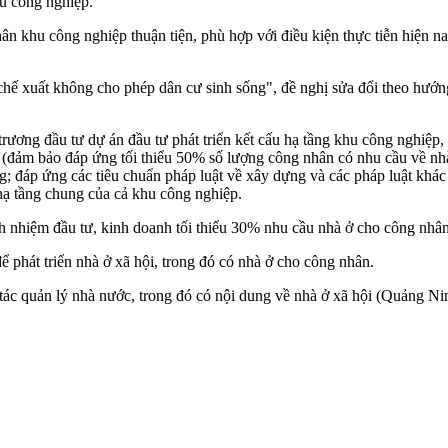
hu công nghiệp.
n khu công nghiệp thuận tiện, phù hợp với điều kiện thực tiễn hiện na
chế xuất không cho phép dân cư sinh sống", đề nghị sửa đổi theo hướn
trương đầu tư dự án đầu tư phát triển kết cấu hạ tầng khu công nghiệ
 (đảm bảo đáp ứng tối thiểu 50% số lượng công nhân có nhu cầu về nhà 
ng; đáp ứng các tiêu chuẩn pháp luật về xây dựng và các pháp luật khác 
hạ tầng chung của cả khu công nghiệp.
ch nhiệm đầu tư, kinh doanh tối thiểu 30% nhu cầu nhà ở cho công nhâ
ể phát triển nhà ở xã hội, trong đó có nhà ở cho công nhân.
tác quản lý nhà nước, trong đó có nội dung về nhà ở xã hội (Quảng N