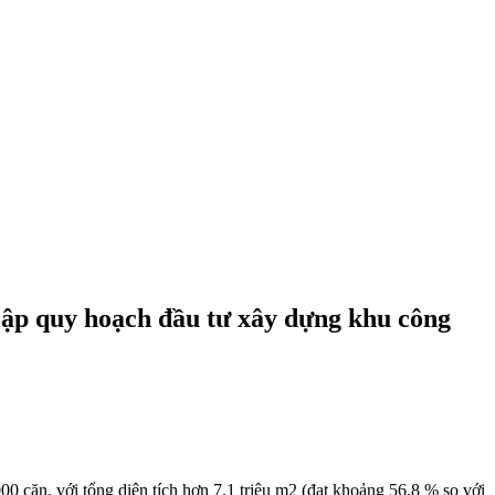
lập quy hoạch đầu tư xây dựng khu công
0 căn, với tổng diện tích hơn 7,1 triệu m2 (đạt khoảng 56,8 % so với