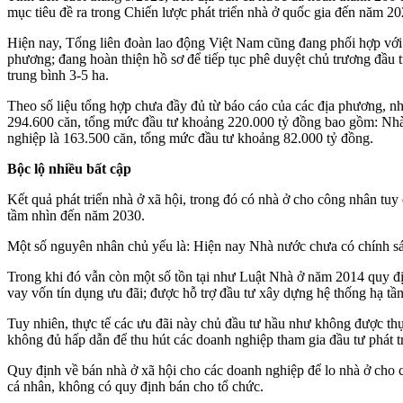
mục tiêu đề ra trong Chiến lược phát triển nhà ở quốc gia đến năm 20
Hiện nay, Tổng liên đoàn lao động Việt Nam cũng đang phối hợp với m
phương; đang hoàn thiện hồ sơ để tiếp tục phê duyệt chủ trương đầu t
trung bình 3-5 ha.
Theo số liệu tổng hợp chưa đầy đủ từ báo cáo của các địa phương, n
294.600 căn, tổng mức đầu tư khoảng 220.000 tỷ đồng bao gồm: Nhà
nghiệp là 163.500 căn, tổng mức đầu tư khoảng 82.000 tỷ đồng.
Bộc lộ nhiều bất cập
Kết quả phát triển nhà ở xã hội, trong đó có nhà ở cho công nhân tuy
tầm nhìn đến năm 2030.
Một số nguyên nhân chủ yếu là: Hiện nay Nhà nước chưa có chính s
Trong khi đó vẫn còn một số tồn tại như Luật Nhà ở năm 2014 quy địn
vay vốn tín dụng ưu đãi; được hỗ trợ đầu tư xây dựng hệ thống hạ tầ
Tuy nhiên, thực tế các ưu đãi này chủ đầu tư hầu như không được th
không đủ hấp dẫn để thu hút các doanh nghiệp tham gia đầu tư phát tr
Quy định về bán nhà ở xã hội cho các doanh nghiệp để lo nhà ở cho c
cá nhân, không có quy định bán cho tổ chức.