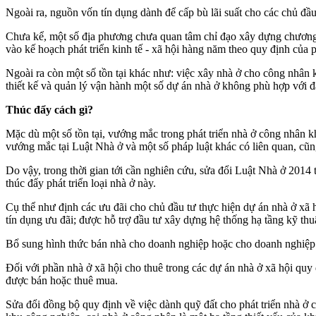
Ngoài ra, nguồn vốn tín dụng dành để cấp bù lãi suất cho các chủ đầ
Chưa kể, một số địa phương chưa quan tâm chỉ đạo xây dựng chương trì
vào kế hoạch phát triển kinh tế - xã hội hàng năm theo quy định của
Ngoài ra còn một số tồn tại khác như: việc xây nhà ở cho công nhân k
thiết kế và quản lý vận hành một số dự án nhà ở không phù hợp với 
Thúc đẩy cách gì?
Mặc dù một số tồn tại, vướng mắc trong phát triển nhà ở công nhân 
vướng mắc tại Luật Nhà ở và một số pháp luật khác có liên quan, cũng
Do vậy, trong thời gian tới cần nghiên cứu, sửa đổi Luật Nhà ở 2014
thúc đẩy phát triển loại nhà ở này.
Cụ thể như định các ưu đãi cho chủ đầu tư thực hiện dự án nhà ở xã
tín dụng ưu đãi; được hỗ trợ đầu tư xây dựng hệ thống hạ tầng kỹ thu
Bổ sung hình thức bán nhà cho doanh nghiệp hoặc cho doanh nghiệp
Đối với phần nhà ở xã hội cho thuê trong các dự án nhà ở xã hội qu
được bán hoặc thuê mua.
Sửa đổi đồng bộ quy định về việc dành quỹ đất cho phát triển nhà ở 