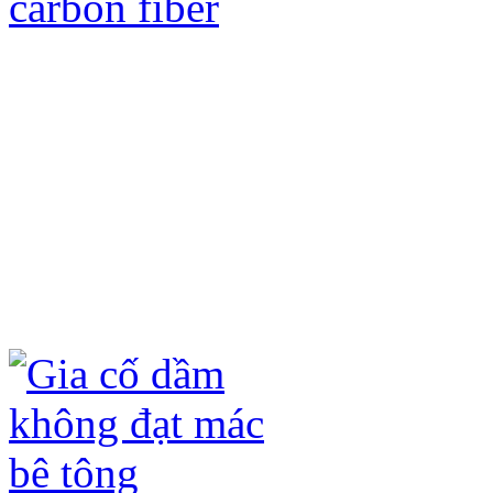
Gia cố kết cấu bằng tấm sợi Các bon
ưu điểm sau:
- Không đục phá kết cấu hiện có, chỉ 
- Không ảnh hưởng đến kiến trúc hiện
- Không làm tăng tải trọng của công t
- Quá trình thi công nhanh, không ản
- Tấm sợi carbon fiber (CFRP) và keo
hóa học (axit, kiềm) và ô xi hóa dưới