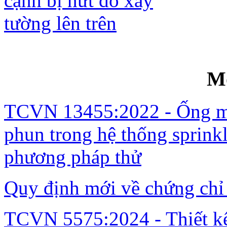
Gia cố sàn kê ba cạnh bị nứt do xây t
M
TCVN 13455:2022 - Ống mề
phun trong hệ thống sprinkl
phương pháp thử
Quy định mới về chứng chỉ
TCVN 5575:2024 - Thiết kế