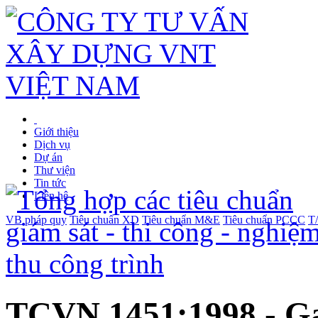
Giới thiệu
Dịch vụ
Dự án
Thư viện
Tin tức
Liên hệ
VB pháp quy
Tiêu chuẩn XD
Tiêu chuẩn M&E
Tiêu chuẩn PCCC
T
TCVN 1451:1998 - Gạ