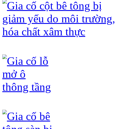
Gia cố cột bê tông bị giảm yếu do mô
Gia cố lỗ mở ô thông tầng