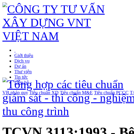
Giới thiệu
Dịch vụ
Dự án
Thư viện
Tin tức
Liên hệ
VB pháp quy
Tiêu chuẩn XD
Tiêu chuẩn M&E
Tiêu chuẩn PCCC
T
TCVN 3113:1993 - Bê