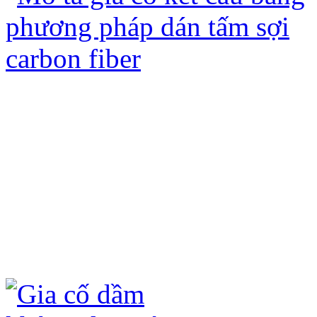
Gia cố kết cấu bằng tấm sợi Các bon
ưu điểm sau:
- Không đục phá kết cấu hiện có, chỉ 
- Không ảnh hưởng đến kiến trúc hiện
- Không làm tăng tải trọng của công t
- Quá trình thi công nhanh, không ản
- Tấm sợi carbon fiber (CFRP) và keo
hóa học (axit, kiềm) và ô xi hóa dưới