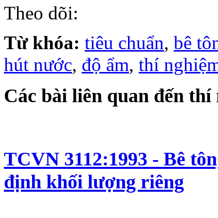
Theo dõi:
Từ khóa:
tiêu chuẩn
,
bê tô
hút nước
,
độ ẩm
,
thí nghiệ
Các bài liên quan đến thí
TCVN 3112:1993 - Bê tôn
định khối lượng riêng