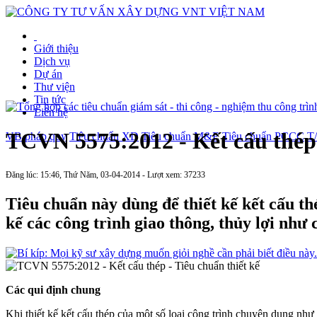
Giới thiệu
Dịch vụ
Dự án
Thư viện
Tin tức
Liên hệ
TCVN 5575:2012 - Kết cấu thép 
VB pháp quy
Tiêu chuẩn XD
Tiêu chuẩn M&E
Tiêu chuẩn PCCC
T
Đăng lúc: 15:46, Thứ Năm, 03-04-2014 - Lượt xem: 37233
Tiêu chuẩn này dùng để thiết kế kết cấu t
kế các công trình giao thông, thủy lợi như 
Các qui định chung
Khi thiết kế kết cấu thép của một số loại công trình chuyên dụng như 