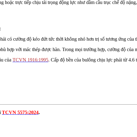
g hoặc trực tiếp chịu tải trọng động lực như dầm cầu trục chế độ nặng,
:
ải có cường độ kéo đứt tức thời không nhỏ hơn trị số tương ứng của 
 phù hợp với mác thép được hàn. Trong mọi trường hợp, cường độ của
cầu của
TCVN 1916:1995
. Cấp độ bền của bulông chịu lực phải từ 4.6 
y
i
TCVN 5575:2024
.