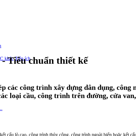
- Tiêu chuẩn thiết kế
/C khác
Tiện ích
hép các công trình xây dựng dân dụng, công 
các loại cầu, công trình trên đường, cửa van,
kết cấu lò cao, công trình thủy công, công trình ngoài biển hoặc kết cấu