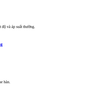
t độ và áp suất thường.
ng
ue hàn.