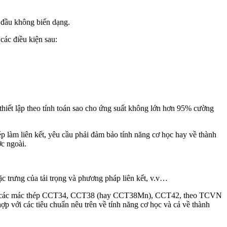
n đầu không biến dạng.
các điều kiện sau:
 thiết lập theo tính toán sao cho ứng suất không lớn hơn 95% cường
hép làm liên kết, yêu cầu phải đảm bảo tính năng cơ học hay về thành
ớc ngoài.
đặc trưng của tải trọng và phương pháp liên kết, v.v…
ơng với các mác thép CCT34, CCT38 (hay CCT38Mn), CCT42, theo TCVN
với các tiêu chuẩn nêu trên về tính năng cơ học và cả về thành