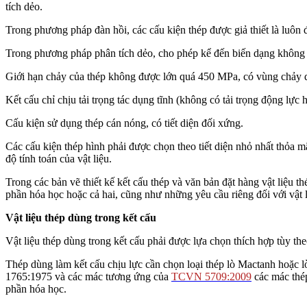
tích dẻo.
Trong phương pháp đàn hồi, các cấu kiện thép được giả thiết là luôn đ
Trong phương pháp phân tích dẻo, cho phép kể đến biến dạng không đ
Giới hạn chảy của thép không được lớn quá 450 MPa, có vùng chảy dẻ
Kết cấu chỉ chịu tải trọng tác dụng tĩnh (không có tải trọng động lực 
Cấu kiện sử dụng thép cán nóng, có tiết diện đối xứng.
Các cấu kiện thép hình phải được chọn theo tiết diện nhỏ nhất thỏa m
độ tính toán của vật liệu.
Trong các bản vẽ thiết kế kết cấu thép và văn bản đặt hàng vật liệu t
phần hóa học hoặc cả hai, cũng như những yêu cầu riêng đối với vật 
Vật liệu thép dùng trong kết cấu
Vật liệu thép dùng trong kết cấu phải được lựa chọn thích hợp tùy the
Thép dùng làm kết cấu chịu lực cần chọn loại thép lò Mactanh hoặ
1765:1975 và các mác tương ứng của
TCVN 5709:2009
các mác thép
phần hóa học.