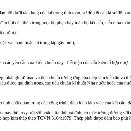
àn hồi dưới tác dụng của tải trọng tính toán, sơ đồ kết cấu là sơ đồ ba
àn hồi của thép trong một bộ phận hay toàn bộ kết cấu, nếu thỏa mãn 
o rõ rệt;
hoặc va chạm hoặc tải trọng lặp gây mỏi);
ãn các yêu cầu của Tiêu chuẩn này. Tiết diện của cấu kiện tổ hợp được
hép, phải ghi rõ mác và tiêu chuẩn tương ứng của thép làm kết cấu và t
liệu được qui định trong các tiêu chuẩn kĩ thuật Nhà nước hoặc của nư
o tính chất quan trọng của công trình, điều kiện làm việc của kết cấu, 
c lò quay thổi oxy, rót sôi hoặc nữa tĩnh và tĩnh, có mác tương đư
 hợp kim thấp theo TCVN 3104:1979. Thép phải được đảm bảo phù hợp 