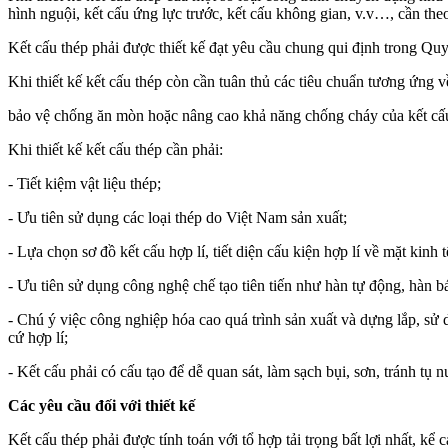
hình nguội, kết cấu ứng lực trước, kết cấu không gian, v.v…, cần th
Kết cấu thép phải được thiết kế đạt yêu cầu chung qui định trong Q
Khi thiết kế kết cấu thép còn cần tuân thủ các tiêu chuẩn tương ứn
bảo vệ chống ăn mòn hoặc nâng cao khả năng chống cháy của kết cấ
Khi thiết kế kết cấu thép cần phải:
- Tiết kiệm vật liệu thép;
- Ưu tiên sử dụng các loại thép do Việt Nam sản xuất;
- Lựa chọn sơ đồ kết cấu hợp lí, tiết diện cấu kiện hợp lí về mặt kinh tế
- Ưu tiên sử dụng công nghệ chế tạo tiên tiến như hàn tự động, hàn 
- Chú ý việc công nghiệp hóa cao quá trình sản xuất và dựng lắp, sử d
cứ hợp lí;
- Kết cấu phải có cấu tạo để dễ quan sát, làm sạch bụi, sơn, tránh tụ n
Các yêu cầu đối với thiết kế
Kết cấu thép phải được tính toán với tổ hợp tải trọng bất lợi nhất, kể