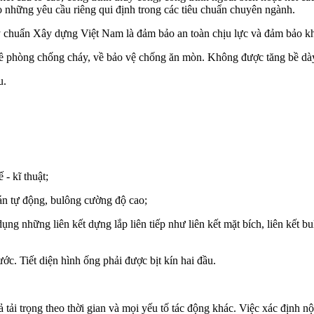
eo những yêu cầu riêng qui định trong các tiêu chuẩn chuyên ngành.
uy chuẩn Xây dựng Việt Nam là đảm bảo an toàn chịu lực và đảm bảo kh
g về phòng chống cháy, về bảo vệ chống ăn mòn. Không được tăng bề dà
u.
 - kĩ thuật;
bán tự động, bulông cường độ cao;
ụng những liên kết dựng lắp liên tiếp như liên kết mặt bích, liên kết 
ước. Tiết diện hình ống phải được bịt kín hai đầu.
 cả tải trọng theo thời gian và mọi yếu tố tác động khác. Việc xác định