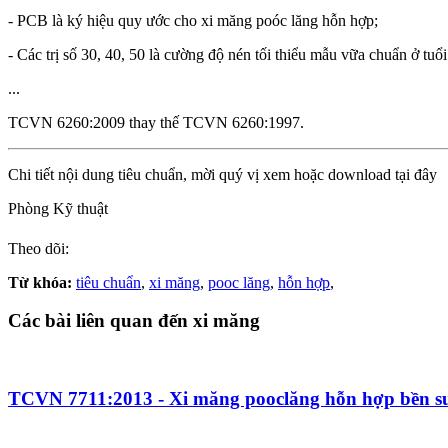
- PCB là ký hiệu quy ước cho xi măng poóc lăng hỗn hợp;
- Các trị số 30, 40, 50 là cường độ nén tối thiểu mẫu vữa chuẩn ở t
...
TCVN 6260:2009 thay thế TCVN 6260:1997.
Chi tiết nội dung tiêu chuẩn, mời quý vị xem hoặc download tại đây
Phòng Kỹ thuật
Theo dõi:
Từ khóa:
tiêu chuẩn
,
xi măng
,
pooc lăng
,
hỗn hợp
,
Các bài liên quan đến xi măng
TCVN 7711:2013 - Xi măng pooclăng hỗn hợp bền sun