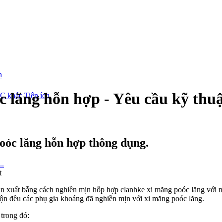
 lăng hỗn hợp - Yêu cầu kỹ thu
/C khác
Tiện ích
oóc lăng hỗn hợp thông dụng.
ản xuất bằng cách nghiền mịn hỗp hợp clanhke xi măng poóc lăng với mộ
rộn đều các phụ gia khoáng đã nghiền mịn với xi măng poóc lăng.
trong đó: