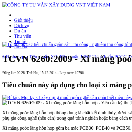
Giới thiệu
Dịch vụ
Dự án
Thư viện
Tin tức
Liên hệ
TCVN 6260:2009 - Xi măng poóc
VB pháp quy
Tiêu chuẩn XD
Tiêu chuẩn M&E
Tiêu chuẩn PCCC
T
Đăng lúc: 09:28, Thứ Hai, 15-12-2014 - Lượt xem: 19796
Tiêu chuẩn này áp dụng cho loại xi măng p
Xi măng poóc lăng hỗn hợp thông dụng là chất kết dính thủy, được s
phụ gia công nghệ (nếu cần) trong quá trình nghiền hoặc bằng cách t
Xi măng poóc lăng hỗn hợp gồm ba mác PCB30, PCB40 và PCB50, 