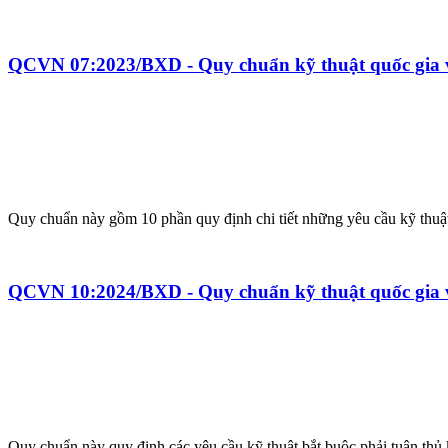
QCVN 07:2023/BXD - Quy chuẩn kỹ thuật quốc gia về
Quy chuẩn này gồm 10 phần quy định chi tiết những yêu cầu kỹ thuật p
QCVN 10:2024/BXD - Quy chuẩn kỹ thuật quốc gia v
Quy chuẩn này quy định các yêu cầu kỹ thuật bắt buộc phải tuân thủ 