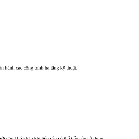
n hành các công trình hạ tầng kỹ thuật.
i gặp khó khăn khi tiếp cận có thể tiếp cận sử dụng.