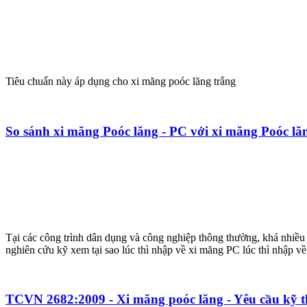
Tiêu chuẩn này áp dụng cho xi măng poóc lăng trắng
So sánh xi măng Poóc lăng - PC với xi măng Poóc l
Tại các công trình dân dụng và công nghiệp thông thường, khá nhiều
nghiên cứu kỹ xem tại sao lúc thì nhập về xi măng PC lúc thì nhập v
TCVN 2682:2009 - Xi măng poóc lăng - Yêu cầu kỹ t