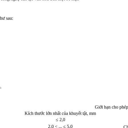
như sau:
.
Giới hạn cho phé
Kích thước lớn nhất của khuyết tật, mm
≤ 2,0
2,0 < ... ≤ 5,0
Ch