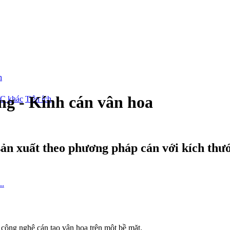
g - Kính cán vân hoa
/C khác
Tiện ích
ản xuất theo phương pháp cán với kích thướ
o công nghệ cán tạo vân hoa trên một bề mặt.