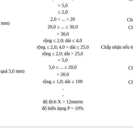
> 5,0
≤ 2,0
2,0 < ... < 20
Ch
0 mm)
20,0 ≤ ... ≤ 30,0
Ch
> 30,0
rộng ≤ 2,0; dài ≤ 4,0
rộng ≤ 2,0; 4,0 < dài ≤ 25,0
Chấp nhận nếu t
rộng ≤ 2,0; dài > 25,0
< 5,0
5,0 ≤ ... ≤ 20,0
Ch
t quá 5,0 mm)
> 20,0
rộng ≤ 1,0; dài ≤ 100
Ch
-
-
độ lệch X > 12mm/m
độ biến dạng P > 10%