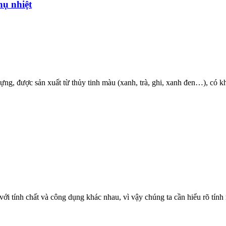
ụ nhiệt
g, được sản xuất từ thủy tinh màu (xanh, trà, ghi, xanh đen…), có khả
với tính chất và công dụng khác nhau, vì vậy chúng ta cần hiểu rõ tín