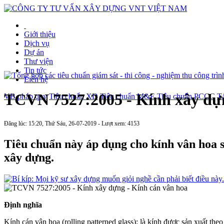
Giới thiệu
Dịch vụ
Dự án
Thư viện
Tin tức
Liên hệ
TCVN 7527:2005 - Kính xây dựn
VB pháp quy
Tiêu chuẩn XD
Tiêu chuẩn M&E
Tiêu chuẩn PCCC
T
Đăng lúc: 15:20, Thứ Sáu, 26-07-2019 - Lượt xem: 4153
Tiêu chuẩn này áp dụng cho kính vân hoa s
xây dựng.
Định nghĩa
Kính cán vân hoa (rolling patterned glass): là kính được sản xuất the