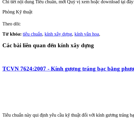
Chi tiết nội dung Tiêu chuẩn, mời Quý vị xem hoặc download tại đây
Phòng Kỹ thuật
Theo dõi:
Từ khóa:
tiêu chuẩn
,
kính xây dựng
,
kính vân hoa
,
Các bài liên quan đến kính xây dựng
TCVN 7624:2007 - Kính gương tráng bạc bằng phươn
Tiêu chuẩn này qui định yêu cầu kỹ thuật đối với kính gương tráng b