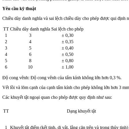
Yêu cầu kỹ thuật
Chiều dày danh nghĩa và sai lệch chiều dày cho phép được qui định 
TT
Chiều dày danh nghĩa
Sai lệch cho phép
1
3
± 0,30
2
4
± 0,35
3
5
± 0,40
4
6
± 0,50
5
8
± 0,80
6
10
± 1,00
Độ cong vênh: Độ cong vênh của tấm kính không lớn hơn 0,3 %.
Vết lồi và lõm cạnh của cạnh tấm kính cho phép không lớn hơn 3 mm
Các khuyết tật ngoại quan cho phép được quy định như sau:
TT
Dạng khuyết tật
1
Khuyết tật điểm (kết tinh, dị vật, lắng cặn trên và trong thủy tinh)