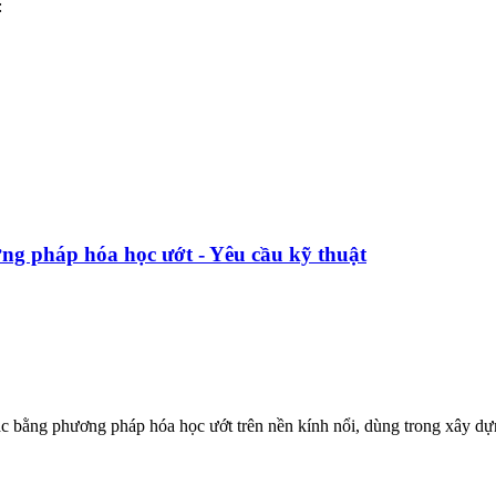
:
g pháp hóa học ướt - Yêu cầu kỹ thuật
ạc bằng phương pháp hóa học ướt trên nền kính nổi, dùng trong xây dự