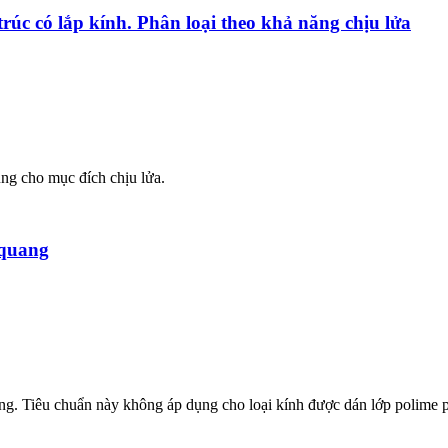
úc có lắp kính. Phân loại theo khả năng chịu lửa
ụng cho mục đích chịu lửa.
 quang
g. Tiêu chuẩn này không áp dụng cho loại kính được dán lớp polime 