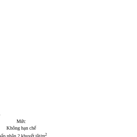
p
Mức
Không hạn chế
2
ấp nhận 2 khuyết tật/m