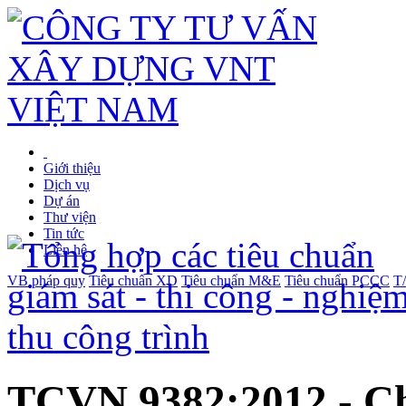
Giới thiệu
Dịch vụ
Dự án
Thư viện
Tin tức
Liên hệ
VB pháp quy
Tiêu chuẩn XD
Tiêu chuẩn M&E
Tiêu chuẩn PCCC
T
TCVN 9382:2012 - Ch