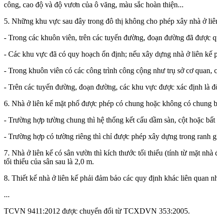
công, cao độ và độ vươn của ô văng, màu sắc hoàn thiện...
5. Những khu vực sau đây trong đô thị không cho phép xây nhà ở liê
- Trong các khuôn viên, trên các tuyến đường, đoạn đường đã được quy
- Các khu vực đã có quy hoạch ổn định; nếu xây dựng nhà ở liên kế 
- Trong khuôn viên có các công trình công cộng như trụ sở cơ quan, c
- Trên các tuyến đường, đoạn đường, các khu vực được xác định là đố
6. Nhà ở liên kế mặt phố được phép có chung hoặc không có chung bộ p
- Trường hợp tường chung thì hệ thống kết cấu dầm sàn, cột hoặc b
- Trường hợp có tường riêng thì chỉ được phép xây dựng trong ranh 
7. Nhà ở liên kế có sân vườn thì kích thước tối thiểu (tính từ mặt nh
tối thiểu của sân sau là 2,0 m.
8. Thiết kế nhà ở liên kế phải đảm bảo các quy định khác liên quan n
...
TCVN 9411:2012 được chuyển đổi từ TCXDVN 353:2005.