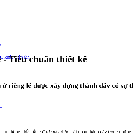
- Tiêu chuẩn thiết kế
/C khác
Tiện ích
 ở riêng lẻ được xây dựng thành dãy có sự t
 nhau, thông nhiều tầng được xây dựng sát nhau thành dãy trong những l