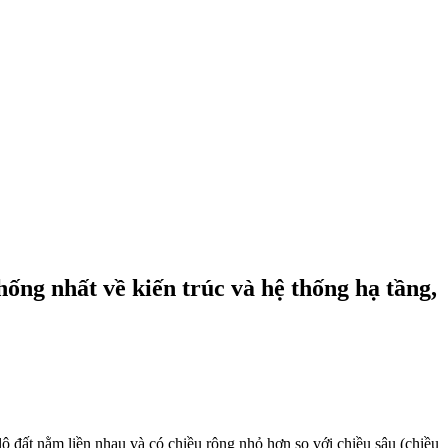
hống nhất về kiến trúc và hệ thống hạ tầng,
ô đất nằm liền nhau và có chiều rộng nhỏ hơn so với chiều sâu (chiều