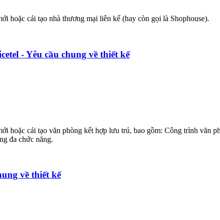
ới hoặc cải tạo nhà thương mại liên kế (hay còn gọi là Shophouse).
etel - Yêu cầu chung về thiết kế
ới hoặc cải tạo văn phòng kết hợp lưu trú, bao gồm: Công trình văn p
ộng đa chức năng.
ung về thiết kế