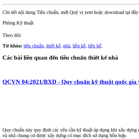
Chi tiết nội dung Tiêu chuẩn, mời Quý vị xem hoặc download tại đây
Phòng Kỹ thuật
Theo dõi:
Từ khóa:
tiêu chuẩn
,
thiết kế
,
nhà
,
liền kề
,
liên kế
,
Các bài liên quan đến tiêu chuẩn thiết kế nhà
QCVN 04:2021/BXD - Quy chuẩn kỹ thuật quốc gia 
Quy chuẩn này quy định các yêu cầu kỹ thuật áp dụng khi xây dựng 
và nhà chung cư được xây dựng có mục đích sử dụng hỗn hợp.