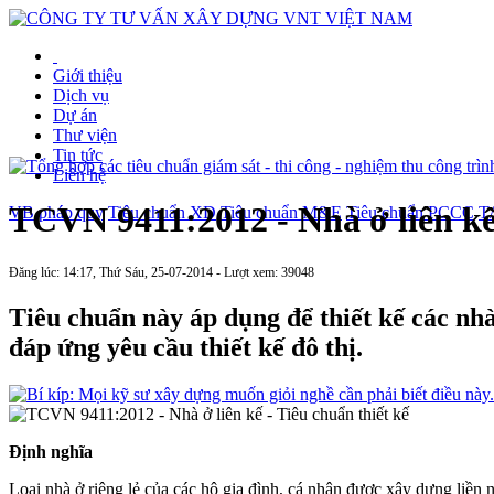
Giới thiệu
Dịch vụ
Dự án
Thư viện
Tin tức
Liên hệ
TCVN 9411:2012 - Nhà ở liên kế 
VB pháp quy
Tiêu chuẩn XD
Tiêu chuẩn M&E
Tiêu chuẩn PCCC
T
Đăng lúc: 14:17, Thứ Sáu, 25-07-2014 - Lượt xem: 39048
Tiêu chuẩn này áp dụng để thiết kế các nhà
đáp ứng yêu cầu thiết kế đô thị.
Định nghĩa
Loại nhà ở riêng lẻ của các hộ gia đình, cá nhân được xây dựng liền