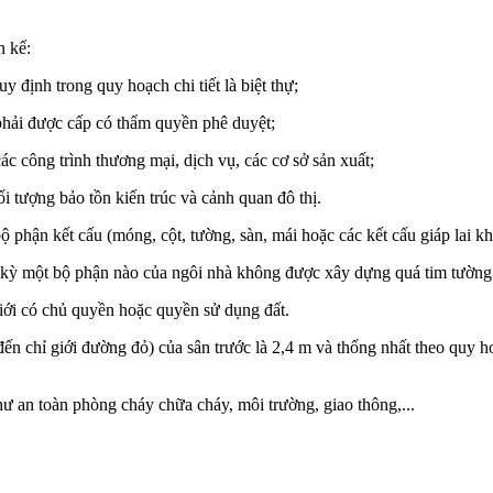
n kế:
 định trong quy hoạch chi tiết là biệt thự;
phải được cấp có thẩm quyền phê duyệt;
ác công trình thương mại, dịch vụ, các cơ sở sản xuất;
i tượng bảo tồn kiến trúc và cảnh quan đô thị.
hận kết cấu (móng, cột, tường, sàn, mái hoặc các kết cấu giáp lai khá
ất kỳ một bộ phận nào của ngôi nhà không được xây dựng quá tim tườn
giới có chủ quyền hoặc quyền sử dụng đất.
à đến chỉ giới đường đỏ) của sân trước là 2,4 m và thống nhất theo quy 
hư an toàn phòng cháy chữa cháy, môi trường, giao thông,...