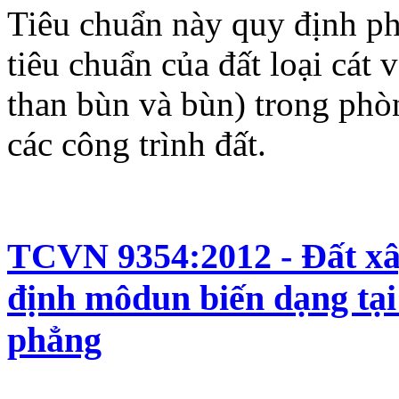
Tiêu chuẩn này quy định ph
tiêu chuẩn của đất loại cát v
than bùn và bùn) trong phò
các công trình đất.
TCVN 9354:2012 - Đất xâ
định môdun biến dạng tại
phẳng