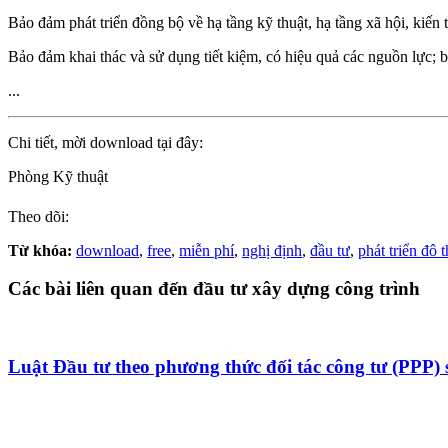
Bảo đảm phát triển đồng bộ về hạ tầng kỹ thuật, hạ tầng xã hội, kiến 
Bảo đảm khai thác và sử dụng tiết kiệm, có hiệu quả các nguồn lực; b
...
Chi tiết, mời download tại đây:
Phòng Kỹ thuật
Theo dõi:
Từ khóa:
download
,
free
,
miễn phí
,
nghị định
,
đầu tư
,
phát triển đô t
Các bài liên quan đến đầu tư xây dựng công trình
Luật Đầu tư theo phương thức đối tác công tư (PPP)