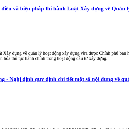
ố điều và biện pháp thi hành Luật Xây dựng về Quản 
 Luật Xây dựng về quản lý hoạt động xây dựng vừa được Chính phủ ban
n hóa thủ tục hành chính trong hoạt động đầu tư xây dựng.
Nghị định quy định chi tiết một số nội dung về quản 