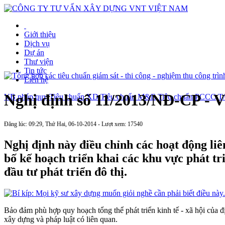
Giới thiệu
Dịch vụ
Dự án
Thư viện
Tin tức
Liên hệ
Nghị định số 11/2013/NĐ-CP - Về
VB pháp quy
Tiêu chuẩn XD
Tiêu chuẩn M&E
Tiêu chuẩn PCCC
T
Đăng lúc: 09:29, Thứ Hai, 06-10-2014 - Lượt xem: 17540
Nghị định này điều chỉnh các hoạt động liê
bố kế hoạch triển khai các khu vực phát tr
đầu tư phát triển đô thị.
Bảo đảm phù hợp quy hoạch tổng thể phát triển kinh tế - xã hội của đ
xây dựng và pháp luật có liên quan.