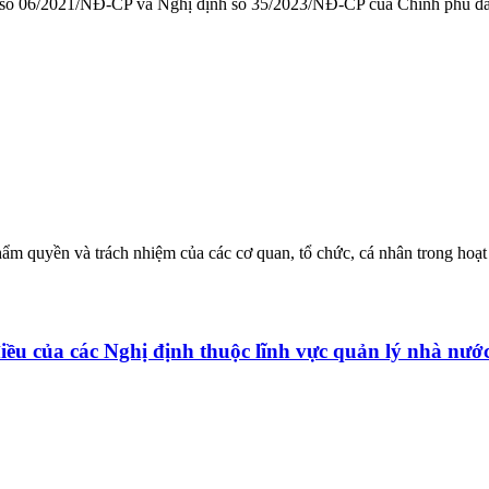
h số 06/2021/NĐ-CP và Nghị định số 35/2023/NĐ-CP của Chính phủ đã
hẩm quyền và trách nhiệm của các cơ quan, tổ chức, cá nhân trong hoạt 
iều của các Nghị định thuộc lĩnh vực quản lý nhà nư