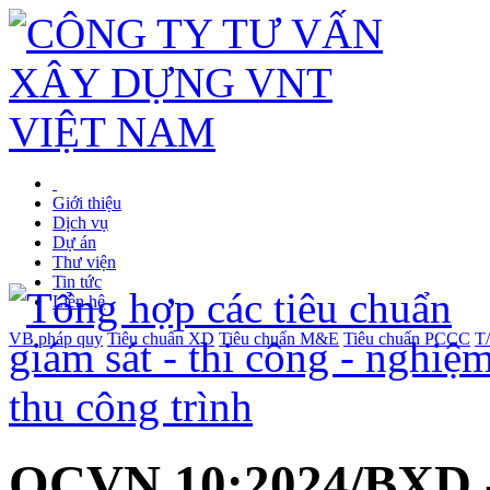
Giới thiệu
Dịch vụ
Dự án
Thư viện
Tin tức
Liên hệ
VB pháp quy
Tiêu chuẩn XD
Tiêu chuẩn M&E
Tiêu chuẩn PCCC
T
QCVN 10:2024/BXD -