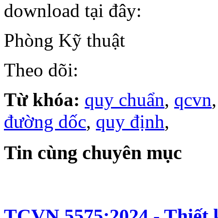
download tại đây:
Phòng Kỹ thuật
Theo dõi:
Từ khóa:
quy chuẩn
,
qcvn
đường dốc
,
quy định
,
Tin cùng chuyên mục
TCVN 5575:2024 - Thiết k