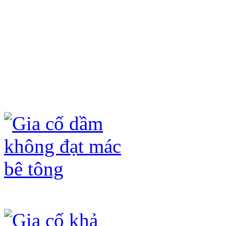
- Không đục phá kết cấu hiện có, chỉ 
- Không ảnh hưởng đến kiến trúc hiện
- Không làm tăng tải trọng của công t
- Quá trình thi công nhanh, không ản
- Tấm sợi carbon fiber (CFRP) và keo
hóa học (axit, kiềm) và ô xi hóa dưới
Gia cố dầm không đạt mác bê tông