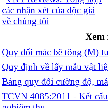
Xem 
Quy đổi mác bê tông (M) t
Quy định về lấy mẫu vật li
Bảng quy đổi cường độ, má
TCVN 4085:2011 - Kết cấu 
nghiệm thu