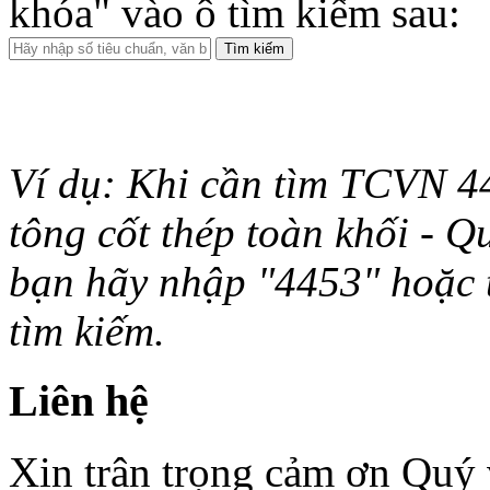
khóa" vào ô tìm kiếm sau:
Ví dụ: Khi cần tìm TCVN 44
tông cốt thép toàn khối - Q
bạn hãy nhập "4453" hoặc từ 
tìm kiếm.
Liên hệ
Xin trân trọng cảm ơn Quý v