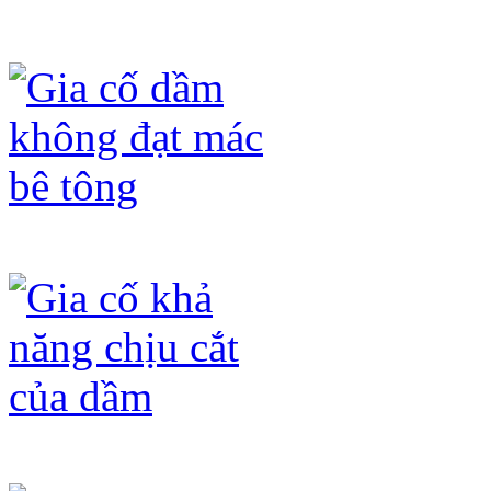
hóa học (axit, kiềm) và ô xi hóa dưới
Gia cố dầm không đạt mác bê tông
Gia cố khả năng chịu cắt của dầm