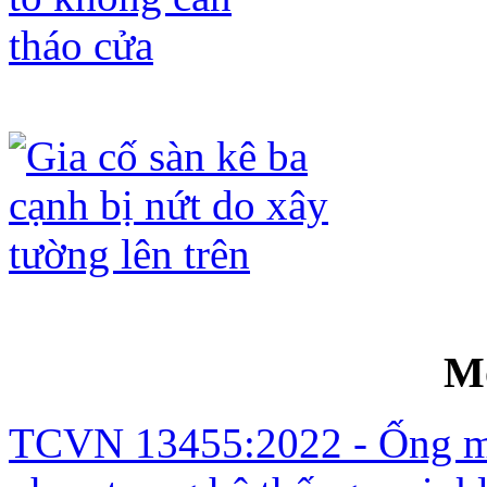
Gia cố lanh tô không cần tháo cửa
Gia cố sàn kê ba cạnh bị nứt do xây t
M
TCVN 13455:2022 - Ống mề