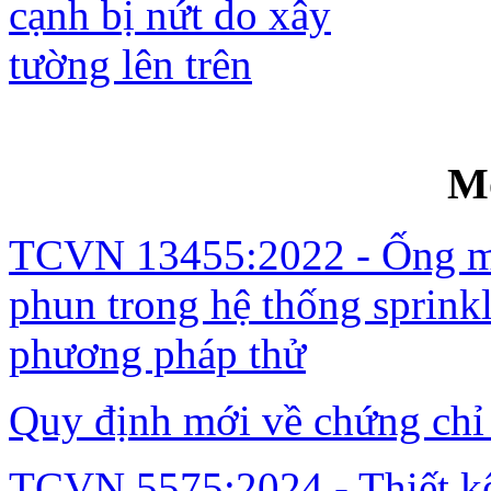
Gia cố sàn kê ba cạnh bị nứt do xây t
M
TCVN 13455:2022 - Ống mề
phun trong hệ thống sprinkl
phương pháp thử
Quy định mới về chứng chỉ
TCVN 5575:2024 - Thiết kế