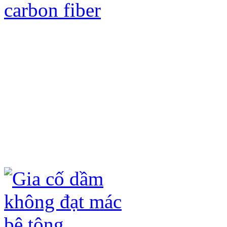
Gia cố kết cấu bằng tấm sợi Các bon
ưu điểm sau:
- Không đục phá kết cấu hiện có, chỉ 
- Không ảnh hưởng đến kiến trúc hiện
- Không làm tăng tải trọng của công t
- Quá trình thi công nhanh, không ản
- Tấm sợi carbon fiber (CFRP) và keo
hóa học (axit, kiềm) và ô xi hóa dưới