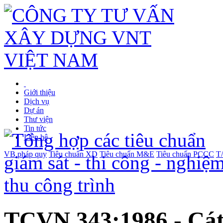
Giới thiệu
Dịch vụ
Dự án
Thư viện
Tin tức
Liên hệ
VB pháp quy
Tiêu chuẩn XD
Tiêu chuẩn M&E
Tiêu chuẩn PCCC
T
TCVN 343:1986 - Cát