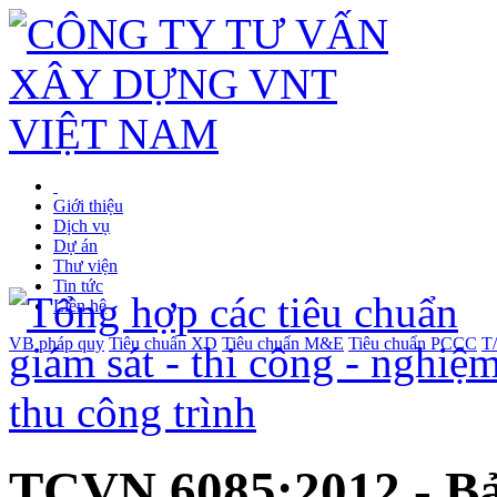
Giới thiệu
Dịch vụ
Dự án
Thư viện
Tin tức
Liên hệ
VB pháp quy
Tiêu chuẩn XD
Tiêu chuẩn M&E
Tiêu chuẩn PCCC
T
TCVN 6085:2012 - Bả