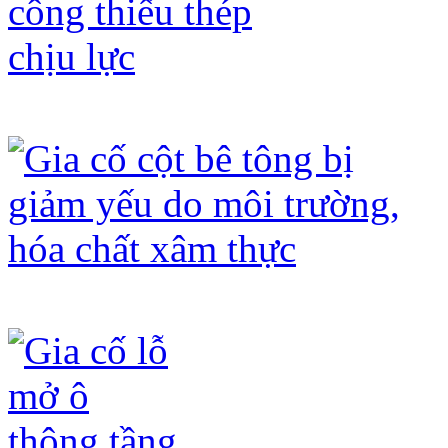
Gia cố dầm thi công thiếu thép chịu 
Gia cố cột bê tông bị giảm yếu do mô