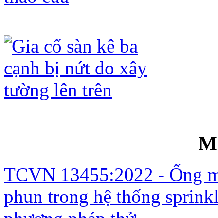
Gia cố lanh tô không cần tháo cửa
Gia cố sàn kê ba cạnh bị nứt do xây t
M
TCVN 13455:2022 - Ống mề
phun trong hệ thống sprinkl