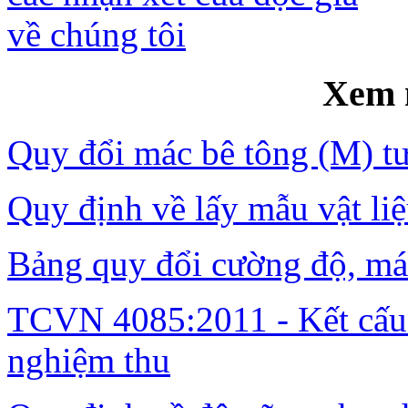
Xem 
Quy đổi mác bê tông (M) t
Quy định về lấy mẫu vật li
Bảng quy đổi cường độ, má
TCVN 4085:2011 - Kết cấu 
nghiệm thu