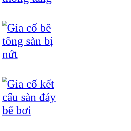
Gia cố lỗ mở ô thông tầng
Gia cố bê tông sàn bị nứt
Gia cố kết cấu sàn đáy bể bơi