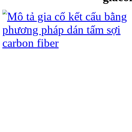
Gia cố kết cấu bằng tấm sợi Các bon
ưu điểm sau:
- Không đục phá kết cấu hiện có, chỉ 
- Không ảnh hưởng đến kiến trúc hiện
- Không làm tăng tải trọng của công t
- Quá trình thi công nhanh, không ản
- Tấm sợi carbon fiber (CFRP) và keo
hóa học (axit, kiềm) và ô xi hóa dưới