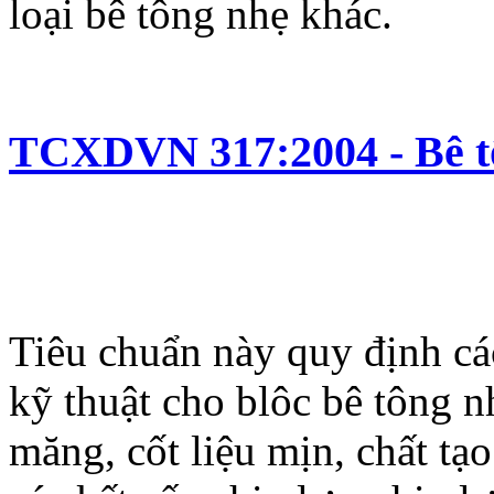
loại bê tông nhẹ khác.
TCXDVN 317:2004 - Bê t
Tiêu chuẩn này quy định cá
kỹ thuật cho blôc bê tông n
măng, cốt liệu mịn, chất tạ