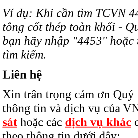
Ví dụ: Khi cần tìm TCVN 44
tông cốt thép toàn khối - Q
bạn hãy nhập "4453" hoặc từ 
tìm kiếm.
Liên hệ
Xin trân trọng cảm ơn Quý v
thông tin và dịch vụ của V
sát
hoặc các
dịch vụ khác
c
theo thông tin dưới đây: