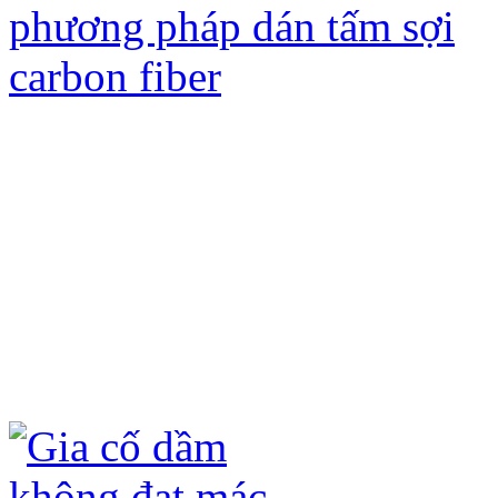
Gia cố kết cấu bằng tấm sợi Các bon
ưu điểm sau:
- Không đục phá kết cấu hiện có, chỉ 
- Không ảnh hưởng đến kiến trúc hiện
- Không làm tăng tải trọng của công t
- Quá trình thi công nhanh, không ản
- Tấm sợi carbon fiber (CFRP) và keo
hóa học (axit, kiềm) và ô xi hóa dưới