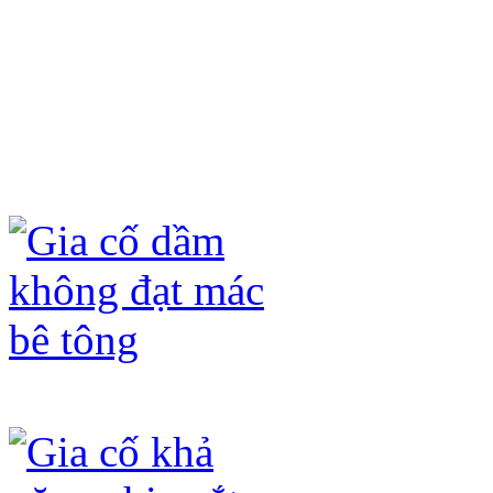
- Không đục phá kết cấu hiện có, chỉ 
- Không ảnh hưởng đến kiến trúc hiện
- Không làm tăng tải trọng của công t
- Quá trình thi công nhanh, không ản
- Tấm sợi carbon fiber (CFRP) và keo
hóa học (axit, kiềm) và ô xi hóa dưới
Gia cố dầm không đạt mác bê tông