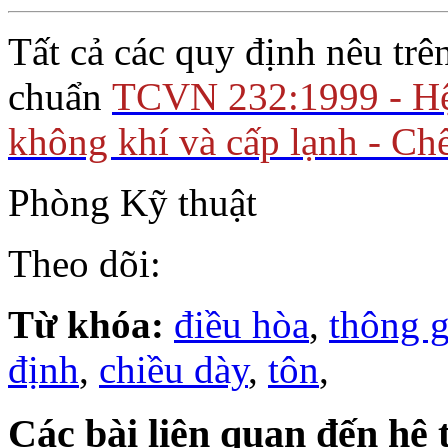
Tất cả các quy định nêu trê
chuẩn
TCVN 232:1999 - Hệ 
không khí và cấp lạnh - Chế
Phòng Kỹ thuật
Theo dõi:
Từ khóa:
điều hòa
,
thông g
định
,
chiều dày
,
tôn
,
Các bài liên quan đến hệ 