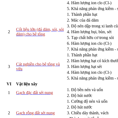
4. Hàm lượng ion clo (Cl-)
5. Khả năng phản ứng kiềm - s
1. Thành phần hạt
2. Mác của đá dăm
3. Độ nén dập trong xi lanh củ
Cốt liệu lớn (đá dăm, sỏi, sỏi
2
4. Hàm lượng bụi, bùn, sét
dăm) cho bê tông
5. Tạp chất hữu cơ trong sỏi
6. Hàm lượng ion clo (Cl-)
7. Khả năng phản ứng kiềm - s
1. Thành phần hạt
2. Hàm lượng hạt có kích thư
Cát nghiền cho bê tông và
3
3. Hàm lượng hạt sét
vữa
4. Hàm lượng ion clo (Cl-)
5. Khả năng phản ứng kiềm - s
VI
Vật liệu xây
1. Độ bền nén và uốn
1
Gạch đặc đất sét nung
2. Độ hút nước
1. Cường độ nén và uốn
2. Độ hút nước
2
Gạch rỗng đất sét nung
3. Chiều dày thành, vách