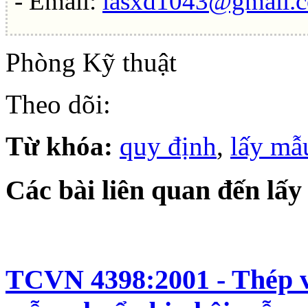
- Email:
lasxd1043@gmail.
Phòng Kỹ thuật
Theo dõi:
Từ khóa:
quy định
,
lấy mẫ
Các bài liên quan đến lấ
TCVN 4398:2001 - Thép và