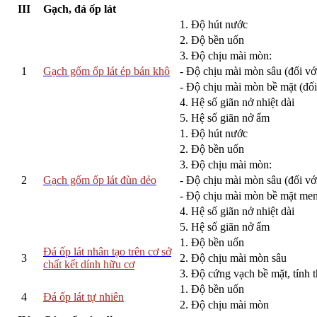
III
Gạch, đá ốp lát
1. Độ hút nước
2. Độ bền uốn
3. Độ chịu mài mòn:
1
Gạch gốm ốp lát ép bán khô
- Độ chịu mài mòn sâu (đối v
- Độ chịu mài mòn bề mặt (đố
4. Hệ số giãn nở nhiệt dài
5. Hệ số giãn nở ẩm
1. Độ hút nước
2. Độ bền uốn
3. Độ chịu mài mòn:
2
Gạch gốm ốp lát đùn dẻo
- Độ chịu mài mòn sâu (đối v
- Độ chịu mài mòn bề mặt men
4. Hệ số giãn nở nhiệt dài
5. Hệ số giãn nở ẩm
1. Độ bền uốn
Đá ốp lát nhân tạo trên cơ sở
3
2. Độ chịu mài mòn sâu
chất kết dính hữu cơ
3. Độ cứng vạch bề mặt, tính 
1. Độ bền uốn
4
Đá ốp lát tự nhiên
2. Độ chịu mài mòn