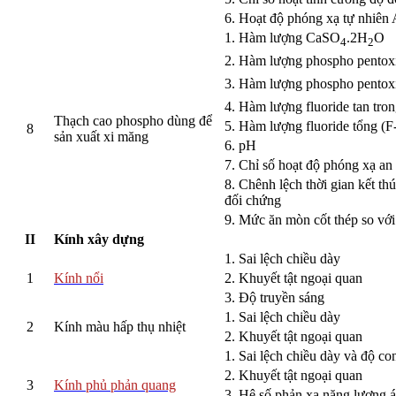
6. Hoạt độ phóng xạ tự nhiên 
1. Hàm lượng CaSO
.2H
O
4
2
2. Hàm lượng phospho pentoxi
3. Hàm lượng phospho pentoxi
4. Hàm lượng fluoride tan tro
Thạch cao phospho dùng để
5. Hàm lượng fluoride tổng (F
8
sản xuất xi măng
6. pH
7. Chỉ số hoạt độ phóng xạ an 
8. Chênh lệch thời gian kết th
đối chứng
9. Mức ăn mòn cốt thép so vớ
II
Kính xây dựng
1. Sai lệch chiều dày
1
Kính nổi
2. Khuyết tật ngoại quan
3. Độ truyền sáng
1. Sai lệch chiều dày
2
Kính màu hấp thụ nhiệt
2. Khuyết tật ngoại quan
1. Sai lệch chiều dày và độ c
2. Khuyết tật ngoại quan
3
Kính phủ phản quang
3. Hệ số phản xạ năng lượng á