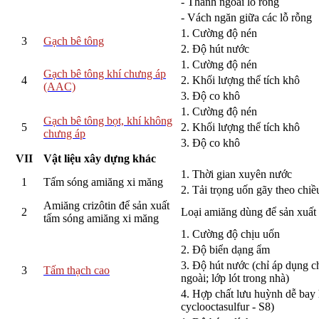
- Thành ngoài lỗ rỗng
- Vách ngăn giữa các lỗ rỗng
1. Cường độ nén
3
Gạch bê tông
2. Độ hút nước
1. Cường độ nén
Gạch bê tông khí chưng áp
4
2. Khối lượng thể tích khô
(AAC)
3. Độ co khô
1. Cường độ nén
Gạch bê tông bọt, khí không
5
2. Khối lượng thể tích khô
chưng áp
3. Độ co khô
VII
Vật liệu xây dựng khác
1. Thời gian xuyên nước
1
Tấm sóng amiăng xi măng
2. Tải trọng uốn gãy theo chi
Amiăng crizôtin để sản xuất
2
Loại amiăng dùng để sản xuất
tấm sóng amiăng xi măng
1. Cường độ chịu uốn
2. Độ biển dạng ẩm
3. Độ hút nước (chỉ áp dụng c
3
Tấm thạch cao
ngoài; lớp lót trong nhà)
4. Hợp chất lưu huỳnh dễ bay
cyclooctasulfur - S8)