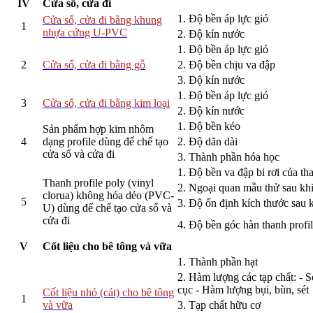
IV
Cửa sổ, cửa đi
1. Độ bền áp lực gió
Cửa sổ, cửa đi bằng khung
1
nhựa cứng U-PVC
2. Độ kín nước
1. Độ bền áp lực gió
2
Cửa sổ, cửa đi bằng gỗ
2. Độ bền chịu va đập
3. Độ kín nước
1. Độ bền áp lực gió
3
Cửa sổ, cửa đi bằng kim loại
2. Độ kín nước
1. Độ bền kéo
Sản phẩm hợp kim nhôm
4
dạng profile dùng để chế tạo
2. Độ dãn dài
cửa sổ và cửa đi
3. Thành phần hóa học
1. Độ bền va đập bi rơi của th
Thanh profile poly (vinyl
2. Ngoại quan mẫu thử sau khi
clorua) không hóa dẻo (PVC-
5
3. Độ ổn định kích thước sau k
U) dùng để chế tạo cửa sổ và
cửa đi
4. Độ bền góc hàn thanh profi
V
Cốt liệu cho bê tông và vữa
1. Thành phần hạt
2. Hàm lượng các tạp chất: - S
cục - Hàm lượng bụi, bùn, sét
Cốt liệu nhỏ (cát) cho bê tông
1
và vữa
3. Tạp chất hữu cơ