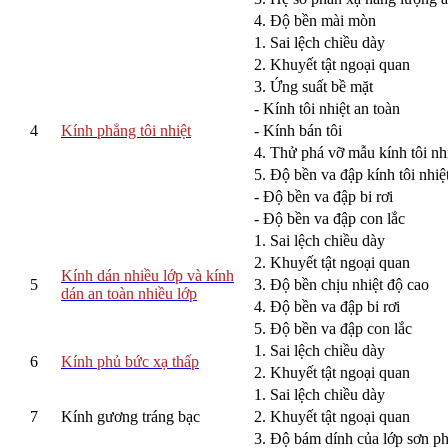
4. Độ bền mài mòn
1. Sai lệch chiều dày
2. Khuyết tật ngoại quan
3. Ứng suất bề mặt
- Kính tôi nhiệt an toàn
4
Kính phẳng tôi nhiệt
- Kính bán tôi
4. Thử phá vỡ mẫu kính tôi nhi
5. Độ bền va đập kính tôi nhiệt
- Độ bền va đập bi rơi
- Độ bền va đập con lắc
1. Sai lệch chiều dày
2. Khuyết tật ngoại quan
Kính dán nhiều lớp và kính
5
3. Độ bền chịu nhiệt độ cao
dán an toàn nhiều lớp
4. Độ bền va đập bi rơi
5. Độ bền va đập con lắc
1. Sai lệch chiều dày
6
Kính phủ bức xạ thấp
2. Khuyết tật ngoại quan
1. Sai lệch chiều dày
7
Kính gương tráng bạc
2. Khuyết tật ngoại quan
3. Độ bám dính của lớp sơn p