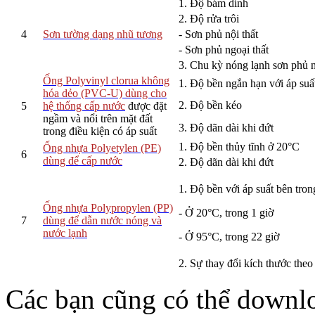
1. Độ bám dính
2. Độ rửa trôi
4
Sơn tường dạng nhũ tương
- Sơn phủ nội thất
- Sơn phủ ngoại thất
3. Chu kỳ nóng lạnh sơn phủ n
Ống Polyvinyl clorua không
1. Độ bền ngắn hạn với áp suấ
hóa dẻo (PVC-U) dùng cho
2. Độ bền kéo
5
hệ thống cấp nước
được đặt
ngầm và nổi trên mặt đất
3. Độ dãn dài khi đứt
trong điều kiện có áp suất
1. Độ bền thủy tĩnh ở 20°C
Ống nhựa Polyetylen (PE)
6
dùng để cấp nước
2. Độ dãn dài khi đứt
1. Độ bền với áp suất bên tron
Ống nhựa Polypropylen (PP)
- Ở 20°C, trong 1 giờ
7
dùng để dẫn nước nóng và
nước lạnh
- Ở 95°C, trong 22 giờ
2. Sự thay đổi kích thước theo
Các bạn cũng có thể downlo