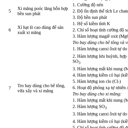
1. Cường độ nén
Xi măng poóc lăng hỗn hợp
5
2. Độ ổn định thể tích Le chate
bền sun phát
3. Độ bền sun phát
1. Hệ số kiềm tính K
Xỉ hạt lò cao dùng để sản
6
2. Chỉ số hoạt tính cường độ s
xuất xi măng
3. Hàm lượng magiê oxit (Mg
Tro bay dùng cho bê tông và v
1. Hàm lượng canxi ôxit tự d
2. Hàm lượng lưu huỳnh, hợp 
SO
3
3. Hàm lượng mất khi nung 
4. Hàm lượng kiềm có hại (kiề
5. Hàm lượng ion clo (Cl-)
Tro bay dùng cho bê tông,
6. Hoạt độ phóng xạ tự nhiên 
7
vữa xây và xi măng
Tro bay dùng cho xi măng:
1. Hàm lượng mất khi nung 
2. Hàm lượng SO
3
3. Hàm lượng canxi ôxit tự d
4. Hàm lượng kiềm có hại (kiề
5. Chỉ số hoạt tính cường độ đ