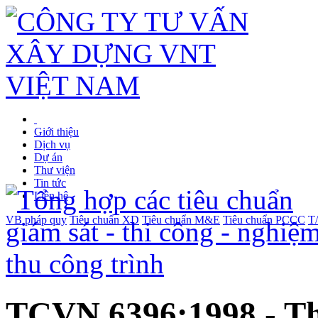
Giới thiệu
Dịch vụ
Dự án
Thư viện
Tin tức
Liên hệ
VB pháp quy
Tiêu chuẩn XD
Tiêu chuẩn M&E
Tiêu chuẩn PCCC
T
TCVN 6396:1998 - Th