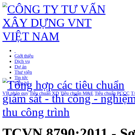
Giới thiệu
Dịch vụ
Dự án
Thư viện
Tin tức
Liên hệ
VB pháp quy
Tiêu chuẩn XD
Tiêu chuẩn M&E
Tiêu chuẩn PCCC
T
TCVN 8790:2011 - Sơn